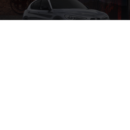
Voitures d'occasion
ALFA ROMEO CERTIFIED
Avec nos véhicules d'occasion certifiés, vous avez
l'assurance de posséder plus qu'un véhicule d'occasion.
Vous aurez la garantie de posséder une véritable Alfa
Romeo.
TROUVEZ VOTRE ALFA ROMEO