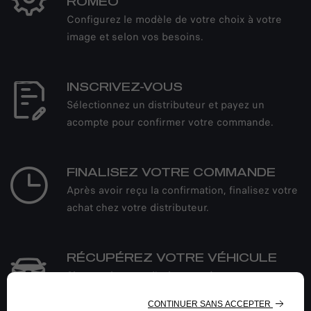
ROMEO
Configurez le modèle de votre choix à votre
image et selon vos besoins.
INSCRIVEZ-VOUS
Sélectionnez un distributeur et payez un
acompte pour confirmer votre commande.
FINALISEZ VOTRE COMMANDE
Après avoir reçu la confirmation, finalisez votre
achat chez votre distributeur.
RÉCUPÉREZ VOTRE VÉHICULE
Si vous changez d'avis, vous êtes
libre d’annuler votre commande sans frais ou
de retourner le véhicule dans les 14 jours