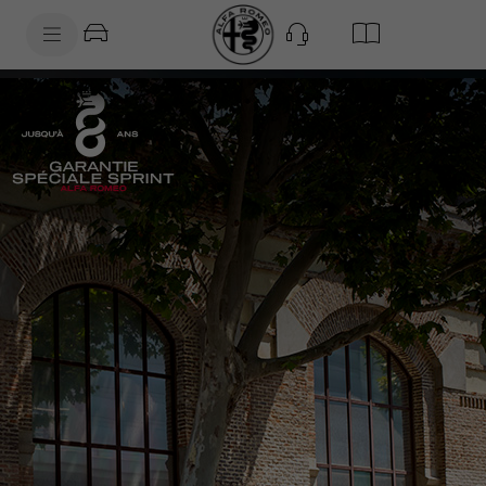
SkiptoContentText
SkiptoNavigationText