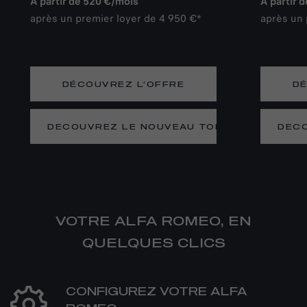
À partir de 520 €/mois
À partir 
après un premier loyer de 4 950 €*
après un 
DÉCOUVREZ L’OFFRE
DÉ
DECOUVREZ LE NOUVEAU TONALE
DECO
VOTRE ALFA ROMEO, EN
QUELQUES CLICS
CONFIGUREZ VOTRE ALFA