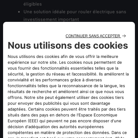
éligibles
Une solution idéale pour rouler électrique sans
investissement important
PRIMES CEE - Certificats d’Économies
d’Énergie
Les primes CEE sont une aide financière destinée à
encourager la transition vers des véhicules plus
propres.
Jusqu’à
6 100 € d’aide
selon votre situation
Destinées aux ménages modestes et précaires
Valables sur une large gamme de véhicules
électriques (tous nos modèles sont éligibles)