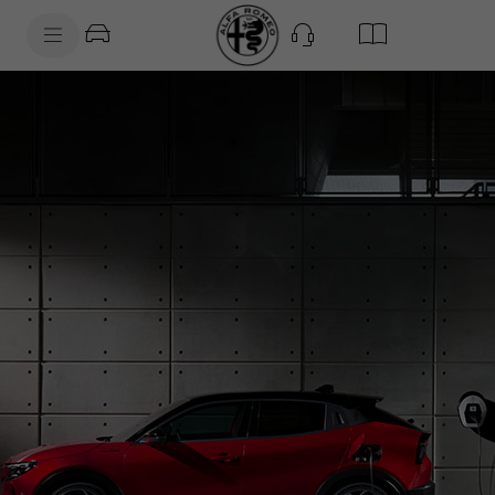
SkiptoContentText
SkiptoNavigationText