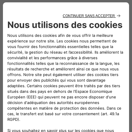
Seuls les créateurs de votre véhicule peuvent réaliser les
Performance optimale
Les pièces d’origine Alfa Romeo de Mopar® sont conçues en
ingénieurs qui dessinent et réalisent tous les composants 
Qui peut, mieux que les pièces d’origine, s'adapter aux part
Notre gamme complète de pièces d’origine adhère à des no
de test et,est fabriquée avec des matériaux de haute qualité 
sécurité maximale, et confort
pour votre véhicule.
Innovation, savoir-faire et disponibilité
Les pièces d’origine Alfa Romeo de Mopar® sont dévelop
que les véhicules Alfa Romeo ; elles sont donc technolo
modèle de véhicule qui est construit.
De plus, les pièces d’origine sortent au même moment que
du nouveau véhicule, assurant ainsi leur disponibilité.
Ajustement parfait
Seules les pièces d’origine Alfa Romeo de Mopar® sont par
et au design de chaque véhicule. Cela signifie que vous p
avec des pièces qui s’intègrent précisément à chaque situa