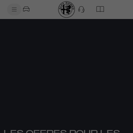
SkiptoContentText
SkiptoNavigationText