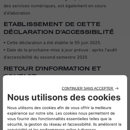
des services numériques, est également en cours
d’élaboration
ETABLISSEMENT DE CETTE
DÉCLARATION D’ACCESSIBILITÉ
• Cette déclaration a été établie le 05 juin 2025.
• Date de la prochaine mise à jour prévue : après l’audit
d’accessibilité du second semestre 2025
RETOUR D’INFORMATION ET
CONTACT
Si vous rencontrez une difficulté pour accéder à un contenu
ou à un service du site, ou si vous souhaitez signaler un
défaut d’accessibilité, vous pouvez contacter notre équipe à
l’adresse suivante :
• Email:
accessibilite-france@stellantis.com