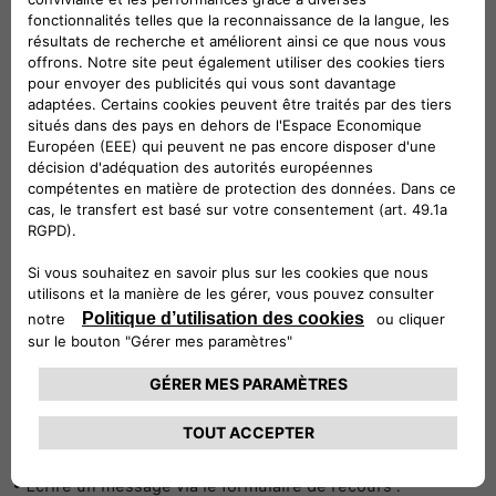
Afin de faciliter le traitement de votre demande, merci
d’indiquer :
• Le site concerné
https://www.alfaromeo.fr
• L’URL exacte de la page concernée
• Une description claire du problème rencontré
• Le navigateur et le système d’exploitation utilisés
• La technologie d’assistance éventuellement utilisée (ex.
lecteur d’écran NVDA, VoiceOver…)
Nous nous engageons à vous répondre dans les meilleurs
délais.
VOIES DE RECOURS
Si vous constatez un défaut d’accessibilité et que vous ne
parvenez pas à obtenir une réponse satisfaisante de notre
part, vous êtes en droit de faire parvenir vos doléances ou
une demande de saisine au Défenseur des droits :
• Site web : https://www.defenseurdesdroits.fr/
• Ecrire un message via le formulaire de recours :