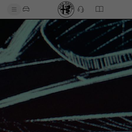
SkiptoContentText
SkiptoNavigationText