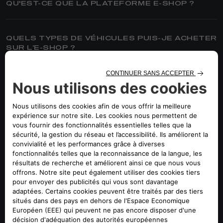
QU'EST-CE QUE LA PLATEFORME E-SHOP ?
QUELS TYPES DE VÉHICULES PUIS-JE ACHETER
SUR L’E-SHOP ?
QUE SIGNIFIE “EN STOCK” ?
QUELLES SONT LES GARANTIES DONT
BÉNÉFICIENT LES VÉHICULES ACHETÉ EN
LIGNE ?
CRÉATION DE COMPTE
SI J'AI TROUVÉ LE VÉHICULE QUI ME CONVIENT,
COMMENT PUIS-JE FINALISER MON ACHAT ?