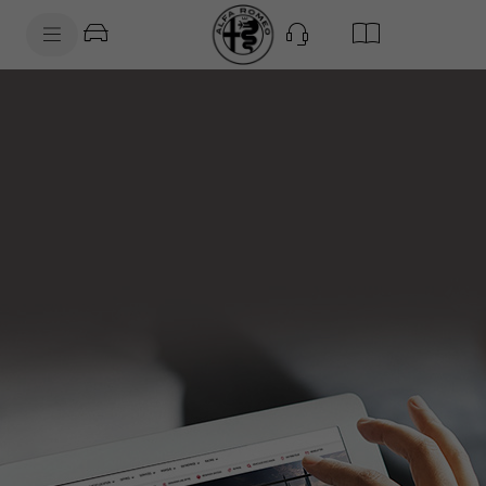
SkiptoContentText
SkiptoNavigationText