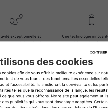
tivité exceptionnelle et
Une technologie innovant
tion maitrisée grâce à une
connectivité améliorée pou
ologie hybride de pointe.
confort et de contrô
ALE