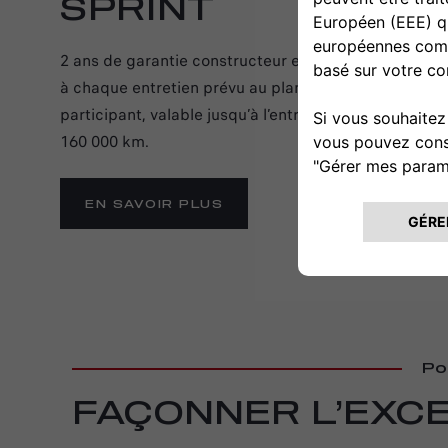
SPRINT
2 ans de garantie constructeur et jusqu’à 6 ans de ga
à chaque entretien prévu au plan d’entretien effect
participant, valable jusqu’à l’entretien suivant, dans 
160 000 km.
EN SAVOIR PLUS
Po
FAÇONNER L’EXC