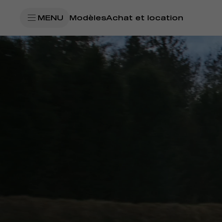
SkiptoContentText
MENU
Modèles
Achat et location
SkiptoNavigationText