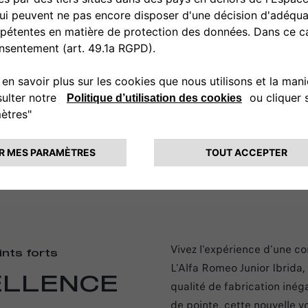
rantie additionnelle activée
ué dans le réseau Alfa Romeo
la double limite de 8 ans ou
Vivez l'expérience d'une co
ints forts
L'Alfa Romeo Junior Ibrida
ELLENCE
qualité de fabrication inég
de pointe, cette nouvelle v