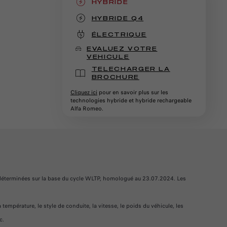
HYBRIDE
(active )
HYBRIDE Q4
ÉLECTRIQUE
EVALUEZ VOTRE
VEHICULE
TELECHARGER LA
BROCHURE
Cliquez ici
pour en savoir plus sur les
technologies hybride et hybride rechargeable
Alfa Romeo.
déterminées sur la base du cycle WLTP, homologué au 23.07.2024. Les
 température, le style de conduite, la vitesse, le poids du véhicule, les
c.