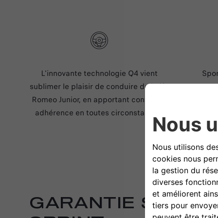
L'innovante technologie Q4 vient
Spor
sublimer le plaisir de conduire de l'Alfa
consomma
Romeo Junior, en apportant confort et
techn
adhérence en toutes circonstances.
GARANTIE SPÉCI