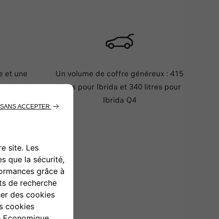
e et une
Un volume de coffre généreux : 415
r plus de
litres pour Ibrida et 340 litres pour
le.
Ibrida Q4