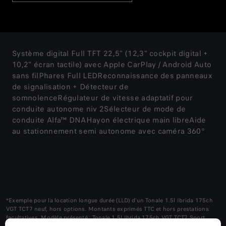
Système digital Full TFT 22,5" (12,3" cockpit digital +
10,2" écran tactile) avec Apple CarPlay / Android Auto
sans filPhares Full LEDReconnaissance des panneaux
de signalisation + Détecteur de
somnolenceRégulateur de vitesse adaptatif pour
conduite autonome niv 2Sélecteur de mode de
conduite Alfa™ DNAHayon électrique main libreAide
au stationnement semi autonome avec caméra 360°
*Exemple pour la location longue durée (LLD) d’un Tonale 1.5l Ibrida 175ch
VGT TCT7 neuf, hors options. Montants exprimés TTC et hors prestations
facultatives. Modèle présenté : Tonale 1.5l Ibrida 175ch VGT TCT7 Sport