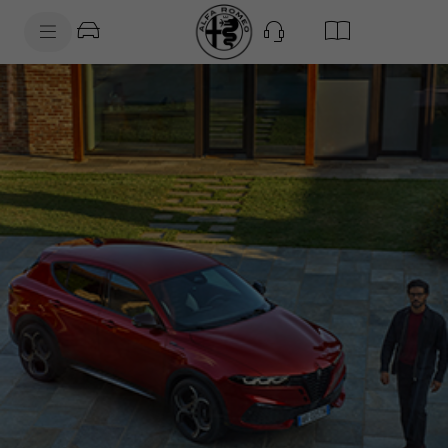
SkiptoContentText
SkiptoNavigationText