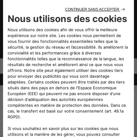
Speciale avec options, 449 €/mois après un 1er loyer de 4 950 €. Offre
valable du 01/07/2026 au 31/08/2026, réservée aux personnes physiques
pour toute LLD à usage privée d'un Tonale neuf dans le réseau Alfa Romeo
participant, sous réserve d’acceptation du dossier par CREDIPAR, loueur et
SA au capital de 138.517.008 €, RCS Versailles n° 317 425 981, ORIAS
07004921 (www.orias.fr), 43 Rue Jean Pierre Timbaud 78300 POISSY.
Gamme Alfa Romeo Tonale: Consommation cycle mixte WLTP (l/100 km) : 6,5
- 6,2 ; Émissions de CO² WLTP (g/km) : 134 - 128
Offre
2
DISTRIBUTEUR
SÉLECTIONNEZ UN DE NOS