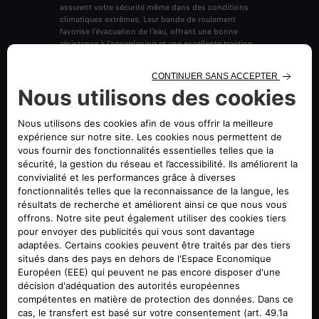
assurent votre sécurité même dans des conditions
climatiques extrêmes. Leur bande de roulement
favorise l'évacuation de l'eau, offrant une bonne
résistance à l'aquaplaning et une excellente traction.
En cas de neige ou de verglas, ils réduisent
considérablement les distances de freinage. Sur
certains tronçons de route, l'équipement hivernal est
légalement obligatoire.
Les conseils d'Alfa Romeo
- La gomme spéciale des pneus hiver est aussi
résistante que celle des pneus été.
- Lorsqu'ils ne sont pas utilisés, tout comme les
pneus d'été, les pneus d'hiver doivent être stockés
avec soin afin de conserver leur efficacité.
- Le contrôle périodique de la pression des pneus est
essentiel pour votre sécurité. Ils permettent de rester
stable dans les virages et sur sol mouillé (freinage)
tout en optimisant leur résistance au roulement, et
d'éviter une surconsommation de carburant.
Alfa Romeo Service propose également une gamme
de chaînes et de chaussettes à neige pour vos pneus.
PRENDRE RENDEZ-VOUS