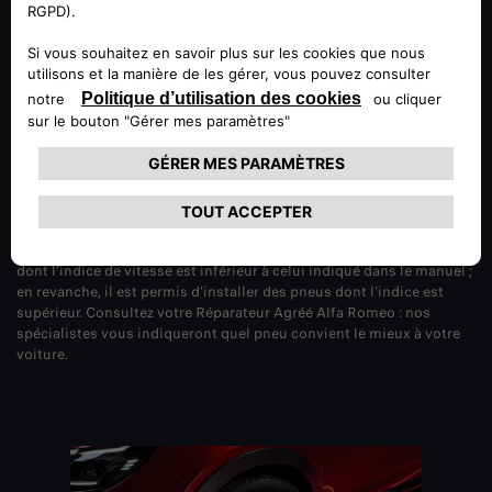
EN SAVOIR PLUS
CHOIX DES PNEUS
La mesure des pneus est essentielle. L'installation de pneus de
dimensions différentes de celles spécifiées dans le manuel du
propriétaire est illégale. En outre, il est interdit de choisir des pneus
dont l'indice de vitesse est inférieur à celui indiqué dans le manuel ;
en revanche, il est permis d'installer des pneus dont l'indice est
supérieur. Consultez votre Réparateur Agréé Alfa Romeo : nos
spécialistes vous indiqueront quel pneu convient le mieux à votre
voiture.