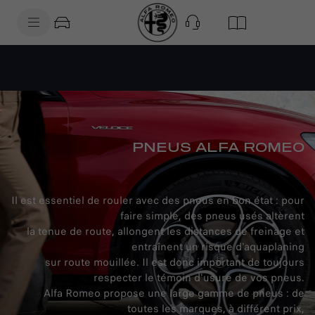
SkiptoContentText
SkiptoNavigationText
PNEUS ALFA ROMEO
Il est essentiel de rouler avec des pneus en bon état : pour
faire simple, des pneus usés altèrent
la tenue de route, allongent les distances de freinage et
entraînent un risque d'aquaplaning
sur route mouillée. Il est donc important de toujours
respecter le témoin d'usure de vos pneus.
Alfa Romeo propose une large gamme de pneus : de
toutes les marques, à différent prix,