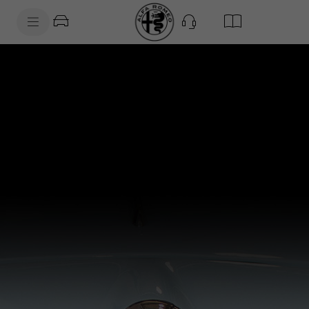
SkiptoContentText
SkiptoNavigationText