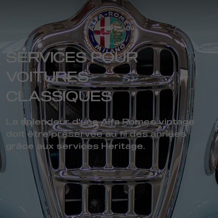
SERVICES POUR
VOITURES
CLASSIQUES
La splendeur d'une Alfa Romeo vintage
doit être préservée au fil des années
grâce aux services Heritage.