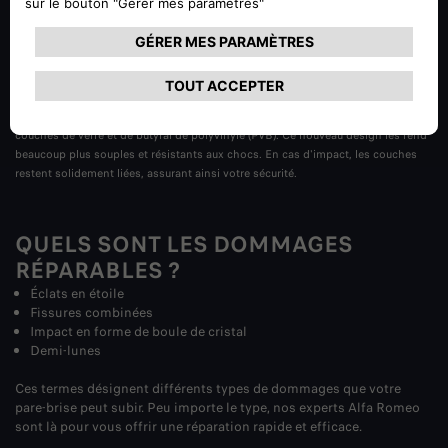
LA FABRICATION DE VOTRE PARE-
BRISE
Les pare-brise sont fabriqués en verre feuilleté, une combinaison ingénieuse de
couches de verre et de butyral de polyvinyle (PVB). Ce nouveau design les rend
beaucoup plus souples et résistants aux chocs. En cas d'impact, les couches
restent solidement liées, assurant ainsi votre sécurité.
QUELS SONT LES DOMMAGES
RÉPARABLES ?
Éclats en étoile
Fissures combinées
Impact en forme de boule de cristal
Demi-lunes
Ces termes désignent différents types de dommages que votre
pare-brise peut subir. Peu importe le type, nos experts Alfa Romeo
sont là pour vous offrir une réparation rapide et efficace.