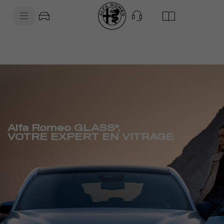
SkiptoContentText
SkiptoNavigationText
Alfa Romeo GLASS*,
VOTRE EXPERT EN VITRAGE