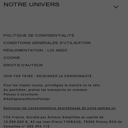
VÉHICULES D'OCCASION
GIULIA
NOTRE UNIVERS
ALFA ROMEO GLASS
SOLUTIONS DE FINANCEMENT
STELVIO QUADRIFOGLIO
CONTRATS DE SERVICES & EXTENSION
UNIVERS ALFA ROMEO
DE GARANTIE
ASSURANCE
GIULIA QUADRIFOGLIO
ACTUALITÉS
ENTRETIEN DES VÉHICULES
TROUVEZ UN DISTRIBUTEUR
SÉRIES SPÉCIALES
ÉLECTRIQUES
ÉVÉNEMENTS
ÉCHANGEZ AVEC UN AMBASSADEUR
POLITIQUE DE CONFIDENTIALITÉ
ENTRETIEN DES VÉHICULES DE 3 ANS
RÉCOMPENSES
DÉCOUVREZ NOS OFFRES
ET PLUS
CONDITIONS GÉNÉRALES D'UTILISATION
MAGAZINE
TÉLÉCHARGEZ UNE BROCHURE
OFFRES DU MOMENT
RÉGLEMENTATION - LOI AGEC
CLUBS
ESTIMEZ VOTRE REPRISE
RDV ATELIER
COOKIE
MERCHANDISING
ACHETEZ EN LIGNE
RECYCLAGE DE VOTRE VÉHICULE
DROITS D'AUTEUR
NEWSLETTER
SERVICE APRÈS-VENTE
JOIN THE TRIBE : REJOIGNEZ LA COMMUNAUTÉ.
PROFESSIONNELS
ÉCHANGEZ AVEC UN AMBASSADEUR
SERVICE CLIENT
FLEET & BUSINESS
Pour les trajets courts, privilégiez la marche ou le vélo.
DEVENIR AMBASSADEUR
VIDEOCHECK
Au quotidien, prenez les transports en commun.
TROUVEZ UN BUSINESS CENTER
RECRUTEMENT
Pensez à covoiturer.
N° DE TEL ASSISTANCE VÉHICULE EN
#SeDéplacerMoinsPolluer
OFFRES BUSINESS
PANNE
NOTRE ESSENCE
LOCATION LONGUE DUREE
Retrouvez les consommations énergétiques de notre gamme ici
CONNECTIVITÉ ET SERVICE
VOITURES DE SPORT
FCA France, Société par Actions Simplifiée au capital de
MERCHANDISING
10.080.000 €, 43 rue Jean-Pierre TIMBAUD, 78300 Poissy RCS de
BERLINES
Versailles n° 305 493 173