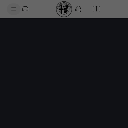
SkiptoContentText
SkiptoNavigationText