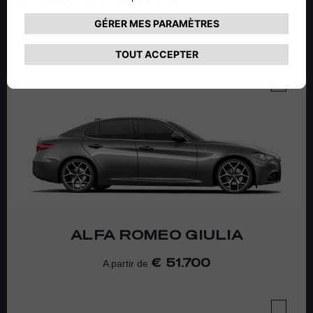
RECHARGEABLE
55.150
A partir de
ALFA ROMEO
GIULIA
51.700
A partir de