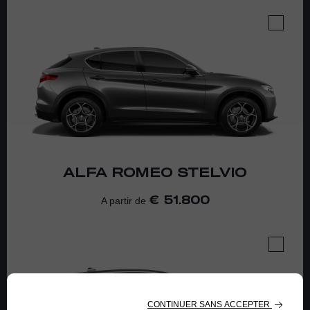
ALFA ROMEO
STELVIO
51.800
A partir de