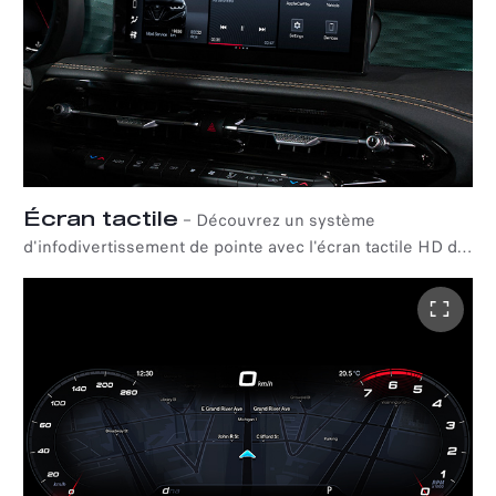
Écran tactile
–
Découvrez un système
d'infodivertissement de pointe avec l'écran tactile HD de
10,25"" et la fonction Apple CarPlay et Android Auto™
sans fil. Avec son interface semblable à celle d'un
smartphone, le système d'infodivertissement de la
Tonale est personnalisable à l'aide de widgets qui
peuvent être ajustés grace à un système intuitif de
glisser-déposer, adaptant ainsi la technologie de votre
Alfa Romeo à vos besoins. Les services Alfa Connect
avec Alexa* Voice Service vous donneront l'impression
d'être chez vous pendant vos déplacements.