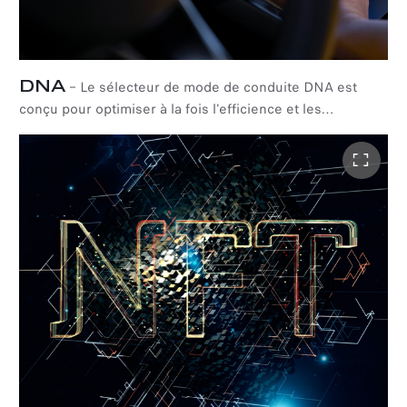
extérieure afin d'assurer une accélération longitudinale
et une traction maximale.
DNA
–
Le sélecteur de mode de conduite DNA est
conçu pour optimiser à la fois l'efficience et les
performances dans diverses conditions de conduite. Le
mode
DYNAMIC
est spécialement conçu pour une
conduite sportive exaltante, offrant une puissance
accrue et une réponse plus précise de la direction pour
une agilité et un contrôle optimaux. Le mode
NATURAL
offre un équilibre harmonieux entre performances et
confort, ce qui le rend idéal pour la conduite quotidienne.
Dans les versions hybrides, le moteur électrique et la
réponse de la direction sont optimisés pour offrir une
conduite quotidienne plus fluide. Le mode
ADVANCED
EFFICIENCY
maximise l'efficacité énergétique et
l'autonomie électrique pour un confort ultime. En mode «
A », Tonale Ibrida Plug-in Q4 fonctionne entièrement à