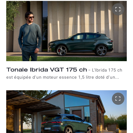
besoins de chaque client : de l'Ibrida 175 ch à la
puissante Ibrida Plug-in Q4 270 ch et au Diesel 130 ch.
Tonale Ibrida VGT 175 ch
–
L'Ibrida 175 ch
est équipée d'un moteur essence 1,5 litre doté d'un
turbo à géométrie variable (VGT) et associé à une
transmission à double embrayage TCT à 7 rapports. Son
système hybride innovant de 48 volts, alimenté par un
moteur électrique de 15 kW et 55 Nm, est à la fois léger
et efficace. Cette configuration offre une véritable
expérience hybride, permettant une conduite
entièrement électrique à basse vitesse, lors des