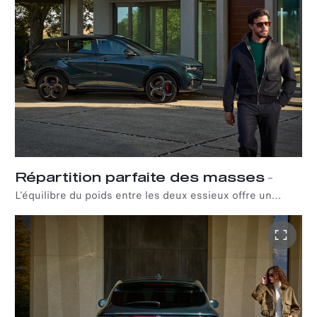
présente également une autre caractéristique distinctive
et emblématique d'Alfa Romeo : des palettes au volant en
aluminium, montées sur la colonne de direction, qui
offrent une alternative réactive et passionnante à la
conduite.
Répartition parfaite des masses
–
L'équilibre du poids entre les deux essieux offre un
nouveau niveau de plaisir de conduite. Les modèles
Tonale équipés d'une traction à deux roues motrices
disposent d'un excellent équilibre des masses pour
optimiser le couple au sol et la maniabilité dans les
virages. Cette dernière est encore accentuée dans la
version à transmission intégrale Q4, capable de fournir
du couple aux essieux avant et arrière.