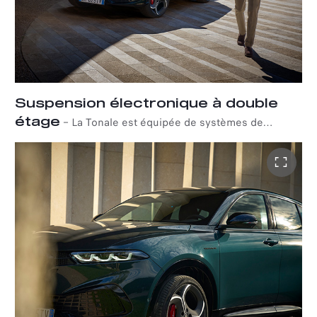
and Sport Speciale versions is enhanced by the adoption
of fixed calipers by Brembo, with four pistons at the
front.
Suspension électronique à double
étage
–
La Tonale est équipée de systèmes de
suspension intelligents de pointe. De série sur la Veloce,
le système Dual Stage Valve (DSV) s'adapte aux
conditions routières et au comportement de conduite en
quelques millisecondes. Les modes Confort et Sport
permettent aux soupapes et pistons de fonctionner
indépendamment, ajustant avec précision les
amortisseurs pour offrir une conduite parfaitement
synchronisée avec la route.