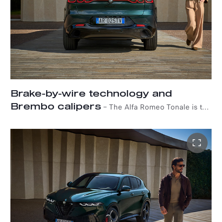
Brake-by-wire technology and
Brembo calipers
–
The Alfa Romeo Tonale is the
only model in its segment to be equipped with the
cutting-edge brake-by-wire system, known as IBS
(Integrated Braking System). Innovation and
performance, mechanics and electronics, all come
together to provide great brake responsiveness on the
road and a perfect and consistent brake pedal feeling.
This system allows you to maximise energy regeneration
with reduced vibration and shortened stopping
distances. Overall braking performance on the Veloce