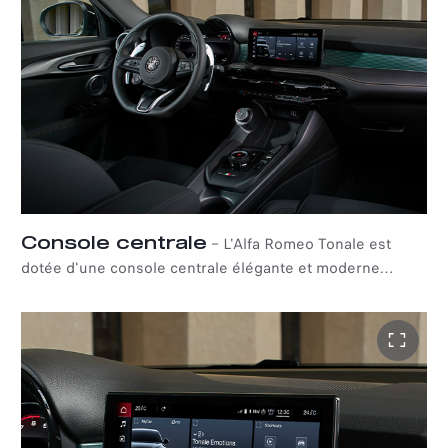
contrastées se déploient sur la planche de bord, les
panneaux de porte et l’accoudoir, créant une continuité
visuelle harmonieuse. Le confort s’invite dans chaque
détail, grâce à des réglages électriques avancés, un
soutien lombaire optimisé, ainsi qu’au chauffage et à la
ventilation des sièges, pour une expérience fluide et
sans effort.
Console centrale
–
L'Alfa Romeo Tonale est
dotée d'une console centrale élégante et moderne
mettant en valeur le nouveau levier de vitesses rotatif, un
système de changement de vitesse qui renforce encore
l'aspect raffiné et high-tech de l'habitacle.