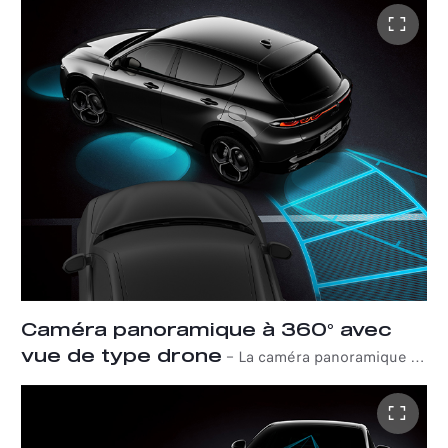
conducteur pendant la conduite et affiche un
avertissement visuel sur le rétroviseur extérieur
correspondant lorsqu'un autre véhicule est détecté dans
l'angle mort. La détection de trafic transversal arrière est
activée lorsque l'Alfa Romeo Tonale est en marche
arrière, facilitant les manœuvres de sortie de
stationnement et autres situations où la visibilité est
réduite. De plus, elle alerte le conducteur de l'approche
de véhicules sur les côtés.
Caméra panoramique à 360° avec
vue de type drone
–
La caméra panoramique à
360° offre une vue complète des environs de la voiture
depuis l'écran tactile numérique de 10,25" avec des
lignes dynamiques. Ce système comprend quatre