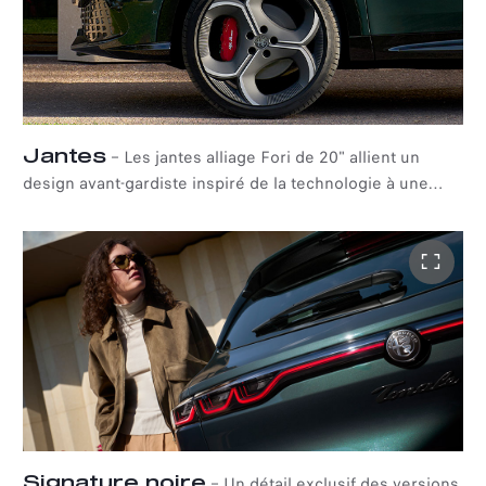
Jantes
–
Les jantes alliage Fori de 20" allient un
design avant-gardiste inspiré de la technologie à une
finition bicolore audacieuse, transformant la sportivité de
la voiture en une déclaration de style pur. Pour ceux qui
recherchent un look différent sur la route, Tonale
propose également trois autres options de jantes : Aero
17", TI 18" et Veloce Scuro 19".
Signature noire
–
Un détail exclusif des versions