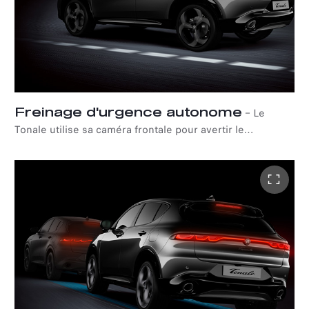
Freinage d'urgence autonome
–
Le
Tonale utilise sa caméra frontale pour avertir le
conducteur de la présence d’un véhicule à l’arrêt, d’un
piéton ou d’un cycliste sur la route. Si le conducteur ne
parvient pas à s’arrêter à temps, le système freine
automatiquement le véhicule afin d’éviter ou de réduire
la gravité d’une collision.