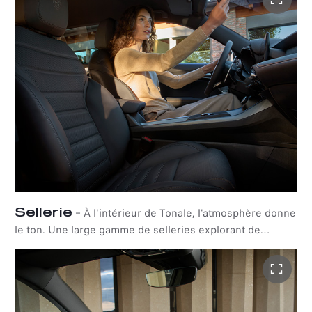
détails haut de gamme permettant à chaque espace de
refléter un style distinct. Une interface entièrement
numérique, axée sur le conducteur, s'intègre
parfaitement à un savoir-faire exclusif et à des
fonctionnalités raffinées, créant une atmosphère qui
s'adapte sans effort à chaque trajet.
Sellerie
–
À l'intérieur de Tonale, l'atmosphère donne
le ton. Une large gamme de selleries explorant de
nombreux styles, du minimalisme raffiné à l'expression
italienne audacieuse, avec des matériaux haut de
gamme, des textures distinctives et des détails subtils
qui façonnent le caractère de l'habitacle. Les surpiqûres