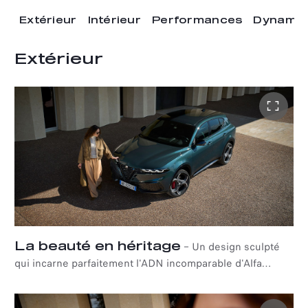
Extérieur
Intérieur
Performances
Dynamiq
Extérieur
La beauté en héritage
–
Un design sculpté
qui incarne parfaitement l'ADN incomparable d'Alfa
Romeo, réinterprétant l'essence de la beauté italienne à
travers des proportions équilibrées et des éléments de