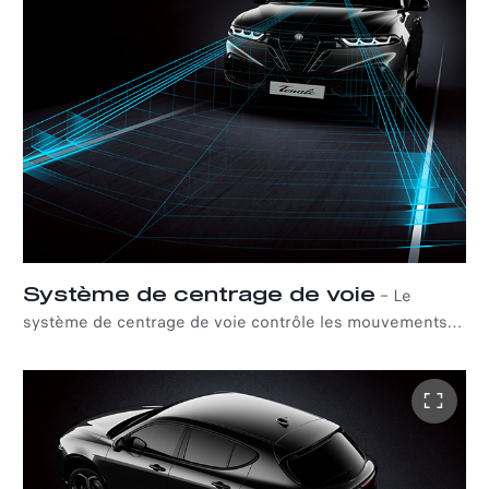
caméras haute définition placées sur la calandre avant,
les rétroviseurs extérieurs et le hayon pour faciliter le
stationnement et les manœuvres dans les espaces
restreints.
Système de centrage de voie
–
Le
système de centrage de voie contrôle les mouvements
latéraux de votre nouvelle Tonale pour vous aider à
maintenir le véhicule au centre de la voie, même dans
des conditions de circulation dense.