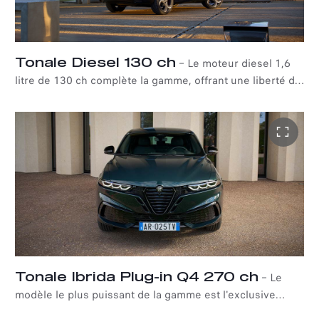
manœuvres et en roue libre. Le groupe motopropulseur
offre les performances d'un puissant moteur à essence
tout en conservant une consommation de carburant
comparable à celle d'un moteur diesel, avec une
Tonale Diesel 130 ch
–
Le moteur diesel 1,6
puissance extrêmement linéaire et une accélération
litre de 130 ch complète la gamme, offrant une liberté de
particulièrement réactive.
choix totale. Grâce à son couple de 320 Nm et à
l'association avec la transmission automatique à double
embrayage TCT à 6 rapports, Tonale Diesel garantit un
plaisir de conduite, une flexibilité et une efficacité
élevés. Le nouveau Tonale diesel bénéficie de la
direction la plus directe du segment (13,6:1), une
véritable marque de fabrique d'Alfa Romeo qui rend
l'expérience de conduite à la fois émotionnelle et
immédiatement reconnaissable, plaçant le modèle au
sommet de sa catégorie en termes d'agilité et de
réactivité. La voiture est équipée de série de l'Alfa
Tonale Ibrida Plug-in Q4 270 ch
–
Le
Romeo Torque Vectoring et des amortisseurs FSD
modèle le plus puissant de la gamme est l'exclusive
(Frequency Selective Damping), ainsi que de la
Ibrida Plug-in Q4 de 270 ch, équipée du système de