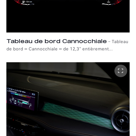
*Amazon, Alexa et tous les logos associés sont des marques commerciales
d'Amazon.com, Inc. ou de ses filiales.
Tableau de bord Cannocchiale
–
Tableau
de bord « Cannocchiale » de 12,3" entièrement
personnalisable avec trois configurations : Evolved,
Relax et Heritage. La configuration Evolved est moderne
et essentielle, la configuration Relax met l'accent sur le
confort et la configuration Heritage s'inspire des
modèles emblématiques de la marque. Les informations
affichées à l'écran peuvent également être
personnalisées en fonction de vos besoins de conduite.