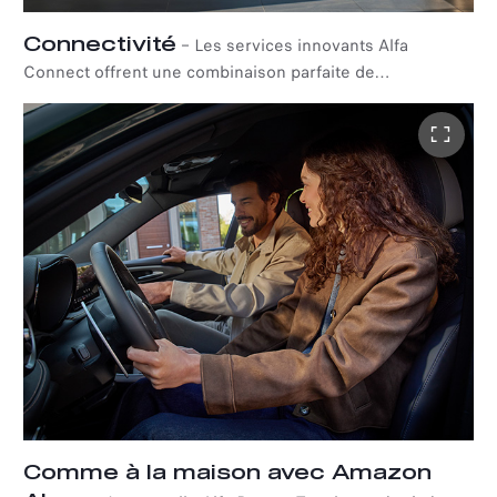
Connectivité
–
Les services innovants Alfa
Connect offrent une combinaison parfaite de
technologies de pointe, d'applications et d'outils en ligne
pour vous permettre de gérer et de superviser votre Alfa
Romeo, où que vous soyez. Profitez de la puissance
d'Android Auto™ et d'Apple CarPlay pour une expérience
entièrement intégrée pendant vos déplacements. De
plus, grâce à l'application mobile My Alfa Connect,
accédez à une suite de services connectés pour
améliorer vos expériences de conduite. Choisissez parmi
deux packs complets : Connect ONE et Connect PLUS,
chacun conçu pour améliorer votre voyage de manière
distincte.
Comme à la maison avec Amazon