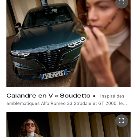
design emblématiques. Chaque détail est conçu dans un
but précis, où style et fonctionnalité se marient
harmonieusement.
Calandre en V « Scudetto »
–
Inspiré des
emblématiques Alfa Romeo 33 Stradale et GT 2000, le
bouclier en V « Scudetto » concave et tridimensionnel
est associé à des prises d'air sportives qui ajoutent un
caractère distinctif à l'avant de votre Tonale.