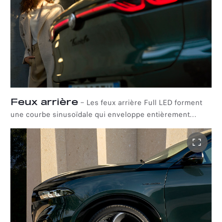
Feux arrière
–
Les feux arrière Full LED forment
une courbe sinusoïdale qui enveloppe entièrement
l'arrière de la voiture, lui conférant une signature
lumineuse unique et distinctive.