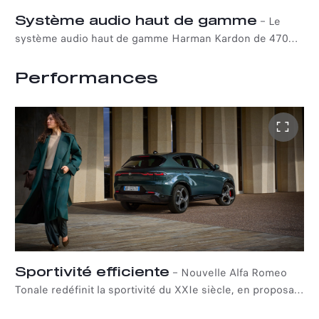
Système audio haut de gamme
–
Le
système audio haut de gamme Harman Kardon de 470
watts avec 14 haut-parleurs et un caisson de basses
vous enveloppe d'un son puissant et parfait.
Performances
Sportivité efficiente
–
Nouvelle Alfa Romeo
Tonale redéfinit la sportivité du XXIe siècle, en proposant
une gamme de motorisation variée pour répondre aux