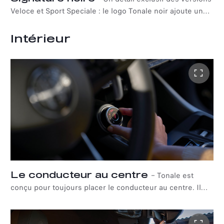
Veloce et Sport Speciale : le logo Tonale noir ajoute une
touche supplémentaire de sophistication au style de la
voiture.
Intérieur
Le conducteur au centre
–
Tonale est
conçu pour toujours placer le conducteur au centre. Il
n'est donc pas étonnant qu'il soit façonné autour de
l'idée d'expression personnelle et de personnalisation,
avec une large gamme de matériaux, de finitions et de