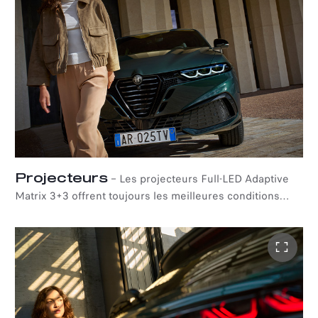
Projecteurs
–
Les projecteurs Full-LED Adaptive
Matrix 3+3 offrent toujours les meilleures conditions
d'éclairage, grâce au système d'éclairage avant adaptatif,
qui ajuste en permanence les feux de croisement en
fonction de la vitesse et des conditions de conduite, et à
la technologie segmentée des feux de route anti-
éblouissements, qui détecte automatiquement les deux
sens de circulation pour éviter d'éblouir les autres
conducteurs.