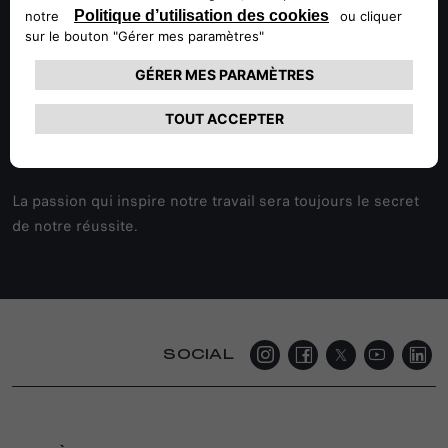
le concours : La nouvelle Giulia a gagné dans le groupe des
"voitures moyennes" avec 66,4% de voix et le nouveau
Stelvio a triomphé dans la catégorie des "grands
SUV/véhicules tout-terrain" avec 39,7% de vote. Un autre
résultat extraordinaire qui démontre la beauté captivante et
l'excellente qualité de nos voitures, ainsi que l'intérêt
qu'elles suscitent dans le monde entier.
La passion qui inspire notre travail sera toujours le secret
de notre réussite.
SOCIAL