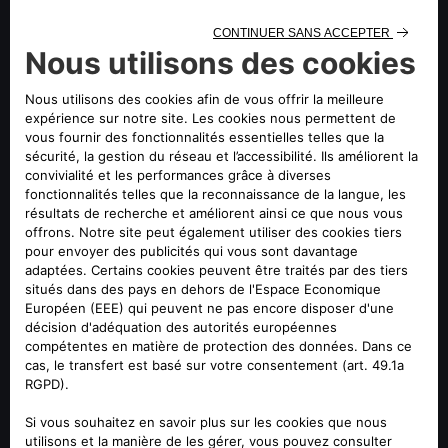
Le design intemporel de nos voitures est ce qui nous
permet de nous démarquer. Lors de la 23ème édition des
“Autonis Design Awards”, les nouvelles Alfa Romeo Giulia et
Stelvio ont été désignées comme les plus belles voitures
de leur catégorie par les lecteurs du magazine automobile
allemand “Auto Motor und Sport”. Nous sommes
extrêmement fiers de ce résultat, car il représente la
célébration à la fois du travail acharné de toute l'équipe et
des recherches menées par le Centro Stile Alfa Romeo, là
où nos idées prennent forme et où nos rêves deviennent
réalité.
L'édition 2023 des célèbres “Autonis Design Awards” a
permis à 14 500 lecteurs de choisir parmi plus de 100
véhicules, répartis en 12 catégories. Alfa Romeo a dominé