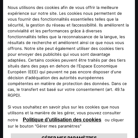
L'excellence primée commence par la qualité. Une fois de
plus, Alfa Romeo continue d'impressionner les lecteurs
d'Auto Illustrierte, le principal magazine automobile suisse
qui participe au prestigieux concours "Best Cars" : 422
modèles, 12 catégories différentes, des prix prestigieux.
Parmi les participants, c'est Alfa Romeo qui brille le plus :
pour la 6ème année consécutive, Giulia gagne la 1ère place
dans la catégorie "Berline moyenne". Pour la 3ème année
consécutive, Stelvio triomphe dans le groupe "Grand
SUV/Off-roader". Pour couronner le tout, Tonale remporte
son premier titre dans la catégorie "SUV compacts/tout-
terrain" : un signe supplémentaire de la forte appréciation
du public suisse.
En ce qui concerne les "Meilleures marques", les lecteurs