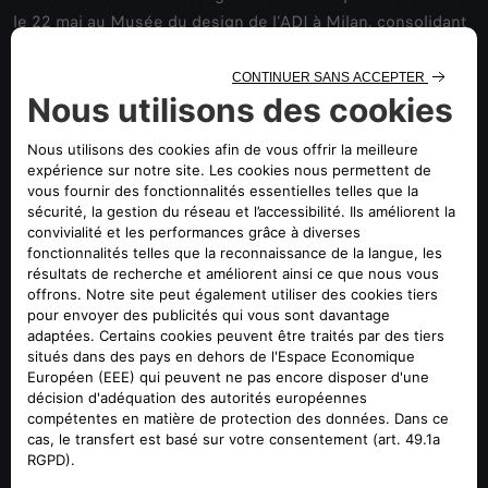
le 22 mai au Musée du design de l’ADI à Milan, consolidant
ainsi le statut de cette supercar en tant qu’icône du design
moderne.
Hommage à la légendaire 33 Stradale de 1967, cette
nouvelle supercar en édition limitée allie le riche héritage
d’Alfa Romeo à l’innovation contemporaine. Produite à
seulement 33 exemplaires, la 33 Stradale est un chef-
d’œuvre sur mesure, combinant un style extérieur
sculptural, des intérieurs minimalistes et une ingénierie de
pointe pour offrir une expérience de conduite unique et
riche en émotions.
Développée dans le cadre du programme
BOTTEGAFUORISERIE d’Alfa Romeo dédié aux modèles
exclusifs sur mesure, la 33 Stradale témoigne de
l’engagement de la marque en faveur de l’artisanat et de
l’innovation. Produite en collaboration avec Carrozzeria