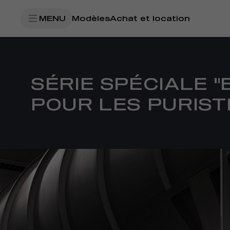
SkiptoContentText
MENU
Modèles
Achat et location
SkiptoNavigationText
SÉRIE SPÉCIALE "
POUR LES PURIST