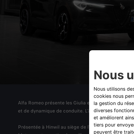
Alfa Romeo présente les Giulia et Stelvio "ESTREMA",
et de dynamique de conduite. L'âme du Quadrifoglio r
Présentée à Hinwil au siège de l'Alfa Romeo F1 Team