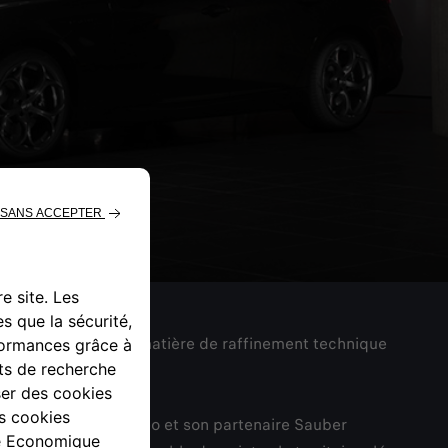
utes réalisations en matière de raffinement technique
duite sportive.
tense entre Alfa Romeo et son partenaire Sauber