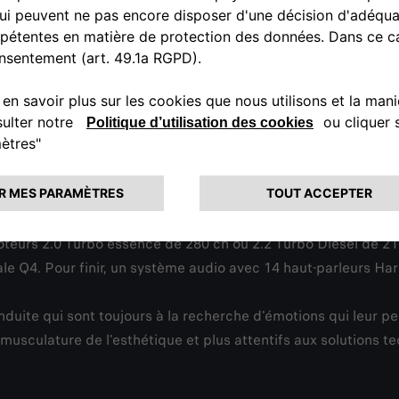
re de la Formule 1 dans une recherche permanente d'efficacité e
âce à leur capacité d'adaptation aux conditions et au style d
portivité et le plaisir de conduire. En outre, le différentiel
itions d'adhérence, et il distribue le couple et la traction mêm
ciale "ESTREMA" sont soulignés par l'utilisation prépondérante
teurs 2.0 Turbo essence de 280 ch ou 2.2 Turbo Diesel de 21
ale Q4. Pour finir, un système audio avec 14 haut-parleurs H
duite qui sont toujours à la recherche d'émotions qui leur per
musculature de l'esthétique et plus attentifs aux solutions t