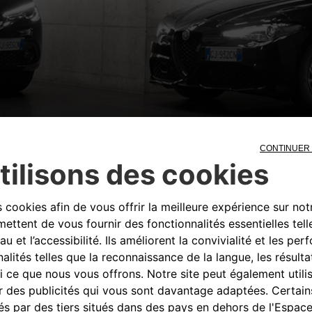
 la première série spéciale mondiale qui incarne les plus ha
enait dans un véhicule de tous les jours, conçu pour une con
 ORLEN, elle représente la poursuite d'une collaboration in