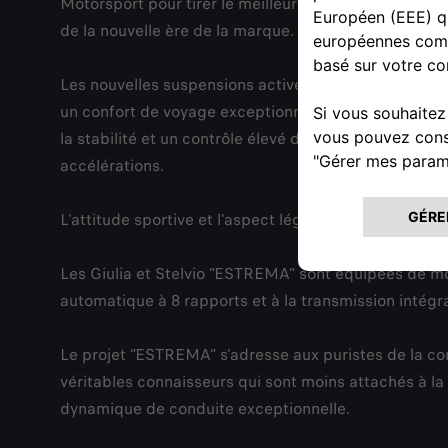
Motorsport pour tirer le meilleur parti du savoir-fai
de la nouvelle ère de la marque.
Les nouvelles suspensions actives sont de série : gr
un confort de voyage exceptionnel sans pénaliser la s
la stabilité et un contrôle élevé dans toutes les cond
accélérations.
L'attitude sportive et l'aspect léger de la série spé
Les Giulia et Stelvio "ESTREMA" sont équipées de mo
automatique à 8 rapports et à la transmission intégr
Le projet "ESTREMA" s'adresse aux puristes de la con
véritables connaisseurs qui sont moins attachés à la 
dynamique de conduite exceptionnelle.