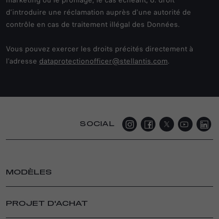
marketing ou le profilage, le cas échéant; 6. droit
d’introduire une réclamation auprès d'une autorité de
contrôle en cas de traitement illégal des Données.
Vous pouvez exercer les droits précités directement à
l'adresse
dataprotectionofficer@stellantis.com
.
SOCIAL
MODÈLES
JUNIOR ELETTRICA
PROJET D'ACHAT
JUNIOR IBRIDA