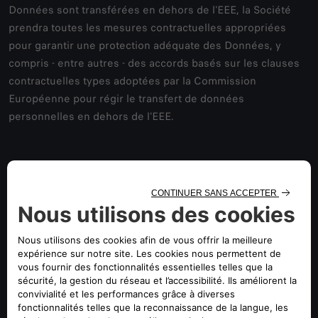
Données sont transférées en dehors de l'EEE, la Société
prendra toutes les mesures contractuelles appropriées
pour garantir une protection adéquate des Données, y
compris - entre autres - des accords basés sur les clauses
contractuelles types adoptées par la Commission
Européenne pour régir le transfert de données
personnelles en dehors de l'EEE.
RESPONSABLE DU TRAITEMENT
ET EQUIPE DU DELEGUE A LA
PROTECTION DES DONNEES
Le Responsable du traitement est Stellantis Europe S.p.A,
dont le siège social est Corso Giovanni Agnelli 200 - 10135
Turin, Italie.
Vous pouvez contacter l'équipe du Délégué à la Protection