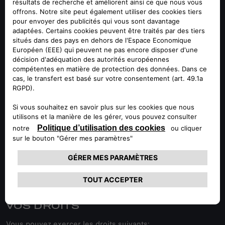
des Données à l'adresse email dpofca@stellantis.com.
CONSERVATION DES DONNÉES
Les Données traitées pour fournir le Service et la
Satisfaction Client seront conservées par la Société
pendant la période considérée comme strictement
nécessaire au regard de telles finalités. Concernant les
Données traitées pour la fourniture du Service, la Société
peut continuer à stocker ces Données pour une période
plus longue, ce qui peut être nécessaire pour protéger les
intérêts de la Société dans le cadre d’une éventuelle
responsabilité liée à la fourniture du Service.
VOS DROITS
Vous pouvez exercer les droits suivants: