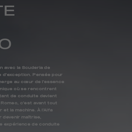
TE
O
n avec la Scuderia de
 d’exception. Pensée pour
immerge au cœur de l’essence
nique où se rencontrent
tant de conduite devient
a Romeo, c’est avant tout
et la machine. À l’Alfa
 devenir maîtrise,
ne expérience de conduite