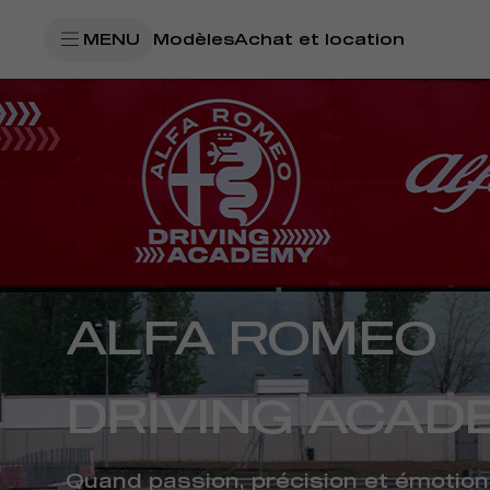
SkiptoContentText
MENU
Modèles
Achat et location
SkiptoNavigationText
ALFA ROMEO
DRIVING ACAD
Quand passion, précision et émotion 