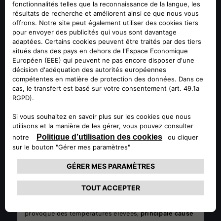
Constituées de couches différentes (jusqu’à 7), les
plaquettes de frein sont
reliées à l’étrier et
compriment le disque lors du freinage
, créant ainsi le
frottement nécessaire pour ralentir ou arrêter le
véhicule.
DISQUES DE FREIN
Lorsque l'on appuie sur la pédale de frein,
les
plaquettes de frein serrent le disque de
frein et
commencent à ralentir le véhicule. Les disques de
frein subissent
un frottement important
qui
provoque des températures élevées,
principale cause