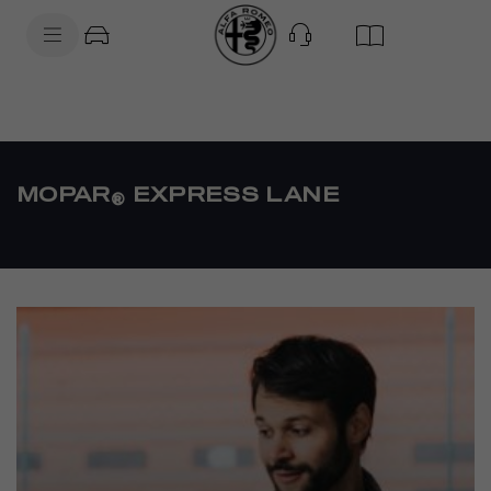
SkiptoContentText
SkiptoNavigationText
MOPAR
EXPRESS LANE
®