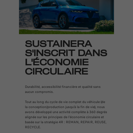
SUSTAINERA
S'INSCRIT DANS
L'ÉCONOMIE
CIRCULAIRE
Durabilité, accessibilité financière et qualité sans
aucun compromis.
Tout au long du cycle de vie complet du véhicule (de
la conception/production jusqu'à la fin de vie), nous
avons développé une activité complète à 360 degrés
alignée sur les principes de l'économie circulaire et
basée sur la stratégie 4R : REMAN, REPAIR, REUSE,
RECYCLE.