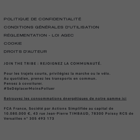
ACTUALITÉS
ENTRETIEN DES VÉHICULES
TROUVEZ UN DISTRIBUTEUR
SÉRIES SPÉCIALES
ÉLECTRIQUES
ÉVÉNEMENTS
ÉCHANGEZ AVEC UN AMBASSADEUR
POLITIQUE DE CONFIDENTIALITÉ
ENTRETIEN DES VÉHICULES DE 3 ANS
RÉCOMPENSES
DÉCOUVREZ NOS OFFRES
ET PLUS
CONDITIONS GÉNÉRALES D'UTILISATION
MAGAZINE
TÉLÉCHARGEZ UNE BROCHURE
OFFRES DU MOMENT
RÉGLEMENTATION - LOI AGEC
CLUBS
ESTIMEZ VOTRE REPRISE
RDV ATELIER
COOKIE
MERCHANDISING
ACHETEZ EN LIGNE
RECYCLAGE DE VOTRE VÉHICULE
DROITS D'AUTEUR
NEWSLETTER
SERVICE APRÈS-VENTE
JOIN THE TRIBE : REJOIGNEZ LA COMMUNAUTÉ.
PROFESSIONNELS
ÉCHANGEZ AVEC UN AMBASSADEUR
SERVICE CLIENT
FLEET & BUSINESS
Pour les trajets courts, privilégiez la marche ou le vélo.
DEVENIR AMBASSADEUR
VIDEOCHECK
Au quotidien, prenez les transports en commun.
TROUVEZ UN BUSINESS CENTER
RECRUTEMENT
Pensez à covoiturer.
N° DE TEL ASSISTANCE VÉHICULE EN
#SeDéplacerMoinsPolluer
OFFRES BUSINESS
PANNE
NOTRE ESSENCE
LOCATION LONGUE DUREE
Retrouvez les consommations énergétiques de notre gamme ici
CONNECTIVITÉ ET SERVICE
VOITURES DE SPORT
FCA France, Société par Actions Simplifiée au capital de
MERCHANDISING
10.080.000 €, 43 rue Jean-Pierre TIMBAUD, 78300 Poissy RCS de
BERLINES
Versailles n° 305 493 173
SERVICES CONNECTÉS
SUV
PIÈCES & ACCESSOIRES