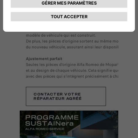
sécurité maximale, et confort
pour votre véhicule.
Innovation, savoir-faire et disponibilité
Les pièces d’origine Alfa Romeo de Mopar® sont dévelop
que les véhicules Alfa Romeo ; elles sont donc technolo
modèle de véhicule qui est construit.
De plus, les pièces d’origine sortent au même moment que
du nouveau véhicule, assurant ainsi leur disponibilité.
Ajustement parfait
Seules les pièces d’origine Alfa Romeo de Mopar® sont par
et au design de chaque véhicule. Cela signifie que vous p
avec des pièces qui s’intègrent précisément à chaque situa
CONTACTER VOTRE
RÉPARATEUR AGRÉÉ