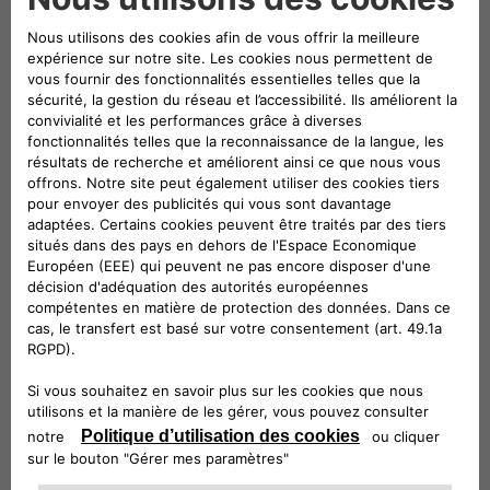
POURQUOI EST-IL
IMPORTANT DE
CHOISIR LES PIÈCES
D’ORIGINE ALFA
ROMEO PROPOSÉES
PAR MOPAR® ?
Seuls les créateurs de votre véhicule peuvent réaliser les
Performance optimale
Les pièces d’origine Alfa Romeo de Mopar® sont conçues en
ingénieurs qui dessinent et réalisent tous les composants 
Qui peut, mieux que les pièces d’origine, s'adapter aux part
Notre gamme complète de pièces d’origine adhère à des no
de test et,est fabriquée avec des matériaux de haute qualité 