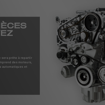
IÈCES
VEZ
sera prête à repartir
omprend des moteurs,
s automatiques et