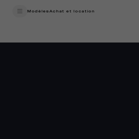
SkiptoContentText
/
SERVICES
PIÈCES DÉTACHÉES RECONDITIO
Modèles
Achat et location
SkiptoNavigationText