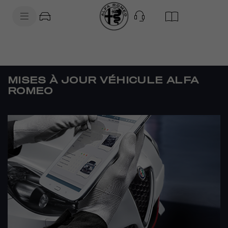
SkiptoContentText
SkiptoNavigationText
MISES À JOUR VÉHICULE ALFA
ROMEO