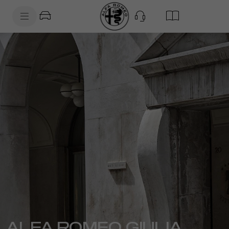
SkiptoContentText
SkiptoNavigationText
ALFA ROMEO GIULIA