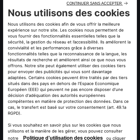
valeurs d'Alfa Romeo - élégance, performance et innovation
- et représente parfaitement l'excellence italienne en
termes de ténacité, de compétences et de cette dose
"d'ondes positives" rendant la vie plus simple et plus belle à
vivre.
En tant qu'ambassadrice de la marque, Jasmine Paolini sera,
au cours des prochains mois, la protagoniste de différentes
initiatives de communication pour Alfa Romeo. Elle
représentera la marque lors d'événements nationaux et
internationaux et consolidera son image en tant que
symbole du style italien et de la performance passionnante
sur la scène mondiale.
En outre, tout comme chaque modèle du Biscione est
conçu pour exceller, Jasmine affronte chaque défi avec un
style et une détermination incomparables, qui lui