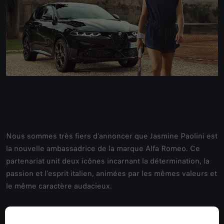
Nous sommes très fiers d'annoncer que Jasmine Paolini est
la nouvelle ambassadrice de la marque Alfa Romeo. Ce
partenariat unit deux icônes incarnant la détermination, la
passion et l'esprit italien, animées par les mêmes valeurs et
le même caractère audacieux.
Avec un palmarès qui ne cesse de s'allonger et un sourire
désarmant, la jeune joueuse de tennis toscane véhicule les