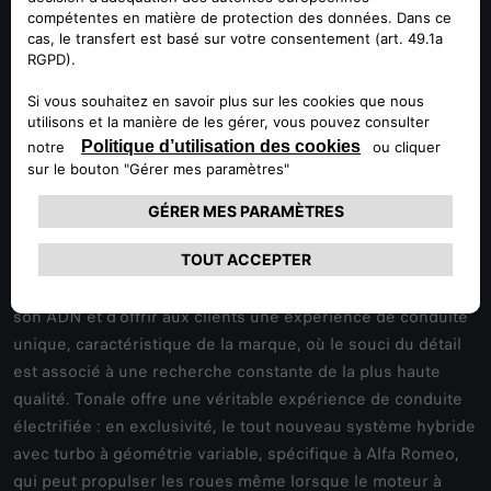
internationale, Tonale fait ses débuts en Italie en tant que
premier SUV compact électrifié, pour marquer la
métamorphose de la marque. Tout en restant fidèle à son
ADN de noble sportivité italienne depuis 1910, avec Tonale,
une évolution radicale a lieu chez Alfa Romeo, tournée vers
une nouvelle ère de connectivité et d'électrification. Le
design typiquement italien est extraordinairement fidèle au
concept dont il tire ses origines. Une technologie et une
connectivité remarquable, avec un tout nouveau système
d'infodivertissement. Pour Tonale, Alfa Romeo a conçu des
solutions techniques uniques et exclusives afin de valoriser
son ADN et d'offrir aux clients une expérience de conduite
unique, caractéristique de la marque, où le souci du détail
est associé à une recherche constante de la plus haute
qualité. Tonale offre une véritable expérience de conduite
électrifiée : en exclusivité, le tout nouveau système hybride
avec turbo à géométrie variable, spécifique à Alfa Romeo,
qui peut propulser les roues même lorsque le moteur à