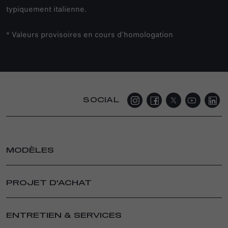
typiquement italienne.
* Valeurs provisoires en cours d'homologation
SOCIAL
MODÈLES
JUNIOR ELETTRICA
PROJET D'ACHAT
JUNIOR IBRIDA
NOUVEAU TONALE
PARTICULIERS
NOUVEAU TONALE IBRIDA PLUG-IN Q4
CONFIGUREZ ET ACHETEZ
ENTRETIEN & SERVICES
STELVIO
VÉHICULES NEUFS EN STOCK