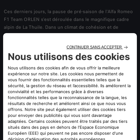
Ces derniers jours, la pause de pré-saison de l'Alfa Romeo
F1 Team ORLEN s'est déroulée dans le magnifique cadre
alpin de La Thuile. Dans un climat de cohésion et de
concentration, l'équipe s'est concentrée sur ses stratégies
et ses objectifs pour le prochain championnat du monde.
Aux commandes, le CEO d'Alfa Romeo Jean-Philippe
Imparato et le Team Principal d'Alfa Romeo F1 Team
ORLEN, Frédéric Vasseur, entourés de toute l'équipe de
management et de communication, sans oublier les
nouveaux pilotes Valtteri Bottas et Zhou Guanyu qui, dès
cette saison, à bord de la nouvelle monoplace C42,
transmettront sur la piste toute la passion du travail
effectué par l'équipe. La saison 2022 est pleine de défis
passionnants et sera marquée par un changement majeur,
comme l'exige le nouveau règlement qui vise à la rendre
extrêmement contraignante. En tant qu'invité d'honneur,
quelques jours après sa présentation officielle à la presse