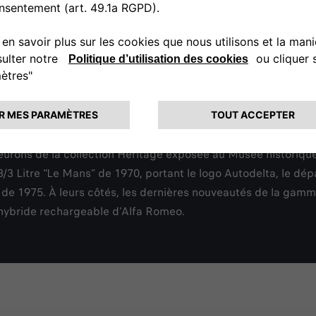
 sur le circuit du Mans a permis de célébrer conjointement le 
it quelques-unes des plus belles pages de l'histoire du spor
euxième édition des TRIBE DAYS, pour célébrer l’histoire et l
our seul mot d’ordre la passion.
flué pour célébrer l’histoire du sport automobile lors des diff
de course des années 1920 à la fin des années 1970. Point cen
leurons de la collection Heritage exposée au Musée historiq
3/3 Litre “Le Mans” de 1970, portant le logo Autodelta, le dé
de 1975. À leurs côtés, les dernières nouveautés de la gamme 
4 hybride rechargeable d'Alfa Romeo.