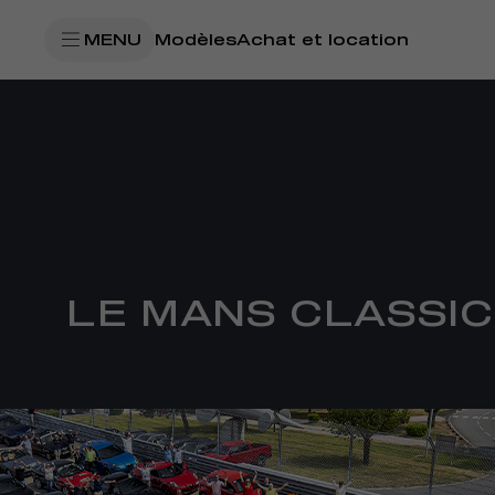
SkiptoContentText
MENU
Modèles
Achat et location
SkiptoNavigationText
LE MANS CLASSIC