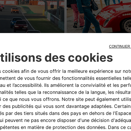
r Alfa Romeo qui vient de s’achever à l’occasion du Mans Cla