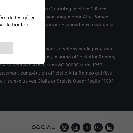
100ème anniversaire du Quadrifoglio et les 100 ans
t automobile. Une occasion unique pour Alfa Romeo
e futur de la marque autour d’animations inédites et
érents plateaux qui se sont succédés sur la piste des
tral de cet événement, le stand officiel Alfa Romeo,
ue Alfa Romeo d'Arese : une 6C 3000CM de 1953,
partement compétition officiel d'Alfa Romeo qui fête
: les exclusives Giulia et Stelvio Quadrifoglio “100°
SOCIAL