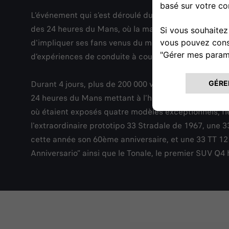
L’événement qui s’est déroulé du 29 juin au 2 juillet
des 24 heures du Mans, où la marque italienne a écr
d'impliquer ses fans venus du monde entier avec la d
d’expériences de conduite à couper le souffle avec p
Durant 4 jours, plus de 200 000 visiteurs ont ainsi af
24 heures du Mans mettant à l’honneur des voitures 
où étaient exposés quatre modèles exceptionnels, f
l'extraordinaire prototipo 33 Stradale de 1967, une 3
cette année son 60ème anniversaire, et une 33 TT 12 
Anniversario” ainsi que le Tonale, le premier SUV Q