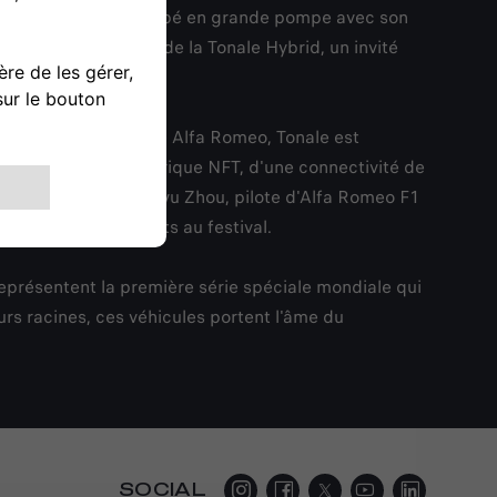
lfa Romeo y a participé en grande pompe avec son
exclusive. Au volant de la Tonale Hybrid, un invité
mier C-SUV électrifié Alfa Romeo, Tonale est
 d'un certificat numérique NFT, d'une connectivité de
 Romeo a choisi Guanyu Zhou, pilote d'Alfa Romeo F1
s fans de F1 présents au festival.
eprésentent la première série spéciale mondiale qui
rs racines, ces véhicules portent l'âme du
SOCIAL