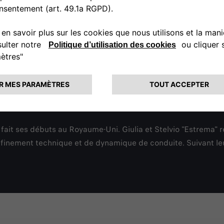
ands rassemblements du sport automobile. Et cette année, A
 les nouvelles Giulia et Stelvio "Estrema", une série spéciale 
 ORLEN.
morphose de la marque dans une nouvelle ère électrifiée. Pre
 les temps. En effet, c'est le premier véhicule à être équipé
ovant, avec l'intégration d'Amazon Alexa. A son volant, Alfa
 la F1. À GoodWood, Zhou a pu recueillir le soutien de tous le
ait ses débuts au Royaume-Uni. Giulia et Stelvio "Estrema" r
affinement technique et de dynamique de conduite. Suivant leu