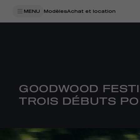
SkiptoContentText
MENU
Modèles
Achat et location
SkiptoNavigationText
GOODWOOD FESTIV
TROIS DÉBUTS P