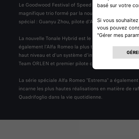
Le Goodwood Festival of Speed est l'un des plus gr
magnifique trio formé par la nouvelle Tonale Hybrid et
spécial : Guanyu Zhou, pilote d'Alfa Romeo F1 Team
La nouvelle Tonale Hybrid est le symbole de la méta
également l'Alfa Romeo la plus technologique de tous
haut niveau et d'un système d'infodivertissement inn
Team ORLEN et premier pilote chinois de l'histoire de
La série spéciale Alfa Romeo "Estrema" a également f
incarne les plus hautes réalisations en matière de r
Quadrifoglio dans la vie quotidienne.