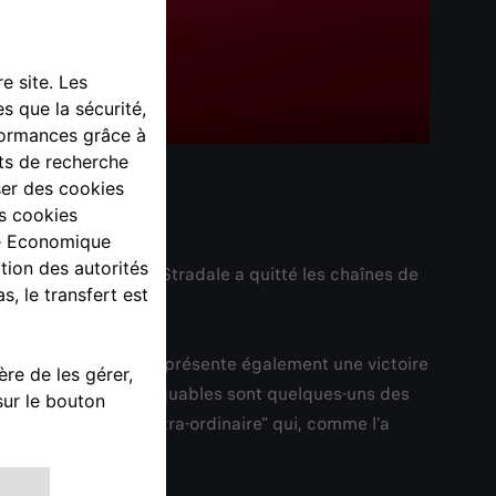
elle Alfa Romeo 33 Stradale a quitté les chaînes de
mesure, mais elle représente également une victoire
sonnalisations remarquables sont quelques-uns des
projet de taille "extra-ordinaire" qui, comme l'a