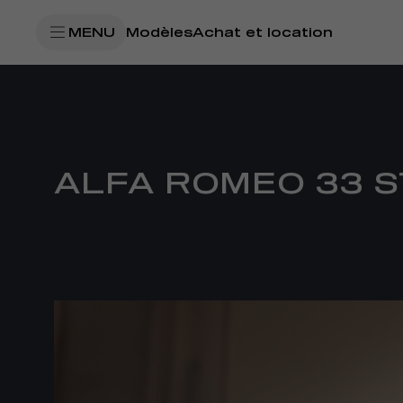
SkiptoContentText
MENU
Modèles
Achat et location
SkiptoNavigationText
ALFA ROMEO 33 S