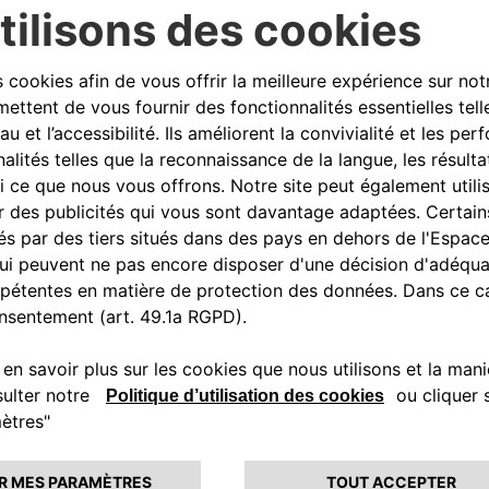
s du monde entier. Le premier des 33 exemplaires de la nouv
emier propriétaire.
 le retour d'Alfa Romeo dans la sphère des automobiles sur 
 performances extrêmes, des méthodes artisanales et des per
lexité du processus de production de ce "bijou" sur mesure. Un 