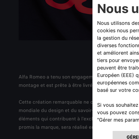
Alfa Romeo a tenu son engagement envers les Alfiste
montage et est prête à être livrée à son impatient pr
Cette création remarquable ne célèbre pas seulement
mondiale du design et du savoir-faire italiens. Des
éléments qui contribuent à l'exclusivité et à la comp
promis la marque, sera réalisé en un temps record.