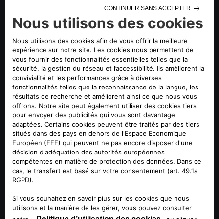
Sprint (1956) ont été les modèles phares de cette édition,
ainsi que les nouvelles
Giulia et Stelvio Quadrifoglio 100°
Anniversario
- la Série Spéciale conçue pour célébrer le
centenaire du logo iconique.
Notre voyage a commencé à Brescia avec la traditionnelle
cérémonie de conformité - le rituel effectué pour confirmer
l'éligibilité des voitures - puis nous avons rejoint certaines
des plus belles villes d'Italie: Vérone, Rome, Sienne et
Milan. Nos voitures étaient conduites par des invités
spéciaux et des amoureux d'Alfa venus du monde entier,
tels que Tom Wlaschiha - acteur principal de Game of
Thrones et Stranger Things - et Ninacar Maria - célèbre
influenceur automobile.
Les 1000 Miglia 2023 ont été mémorables. De plus, il
convenait de rappeler qu'Alfa Romeo célébrait cette année
le 100 ème anniversaire du Quadrifoglio, le