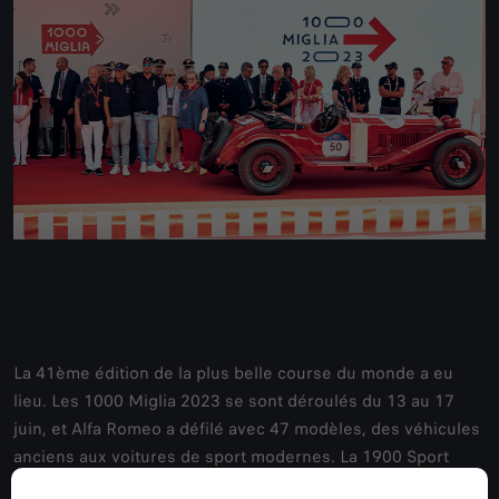
La 41ème édition de la plus belle course du monde a eu
lieu. Les 1000 Miglia 2023 se sont déroulés du 13 au 17
juin, et Alfa Romeo a défilé avec 47 modèles, des véhicules
anciens aux voitures de sport modernes. La 1900 Sport
Spider (1954), la 2000 Sportiva (1954) et la 1900C Super