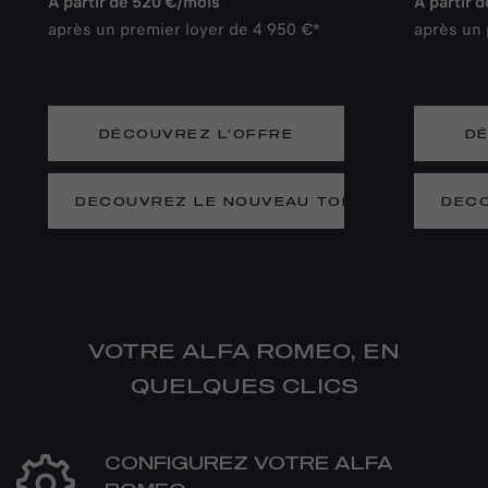
À partir de 520 €/mois
À partir 
après un premier loyer de 4 950 €*
après un 
DÉCOUVREZ L’OFFRE
DÉ
DECOUVREZ LE NOUVEAU TONALE
DECO
VOTRE ALFA ROMEO, EN
QUELQUES CLICS
CONFIGUREZ VOTRE ALFA