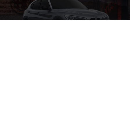
Voitures d'occasion
ALFA ROMEO CERTIFIED
Avec nos véhicules d'occasion certifiés, vous avez
l'assurance de posséder plus qu'un véhicule d'occasion.
Vous aurez la garantie de posséder une véritable Alfa
Romeo.
TROUVEZ VOTRE ALFA ROMEO