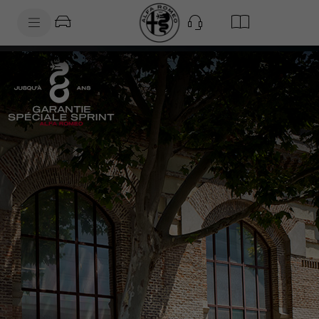
SkiptoContentText
SkiptoNavigationText