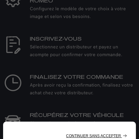
ROMEO
Configurez le modèle de votre choix à votre
image et selon vos besoins.
INSCRIVEZ-VOUS
Sélectionnez un distributeur et payez un
acompte pour confirmer votre commande.
FINALISEZ VOTRE COMMANDE
Après avoir reçu la confirmation, finalisez votre
achat chez votre distributeur.
RÉCUPÉREZ VOTRE VÉHICULE
Si vous changez d'avis, vous êtes
libre d’annuler votre commande sans frais ou
de retourner le véhicule dans les 14 jours