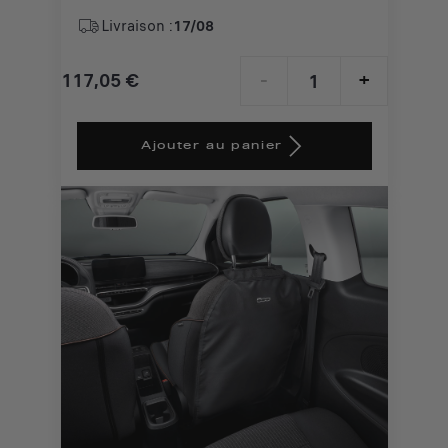
Livraison :
17/08
117,05
€
-
+
Price
Quantity
is
updated
Ajouter au panier
117,05
to:
€
1