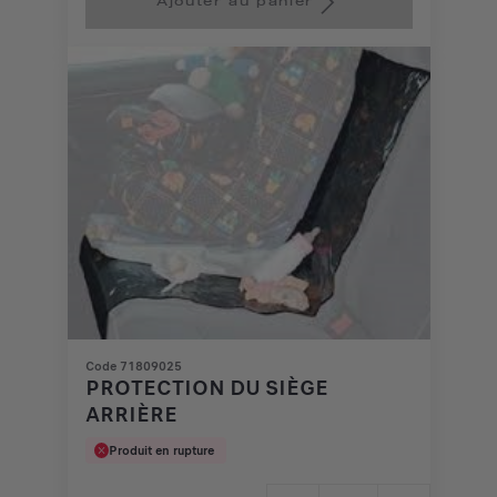
Ajouter au panier
38,69
to:
€
1
Code 71809025
PROTECTION DU SIÈGE
ARRIÈRE
Produit en rupture