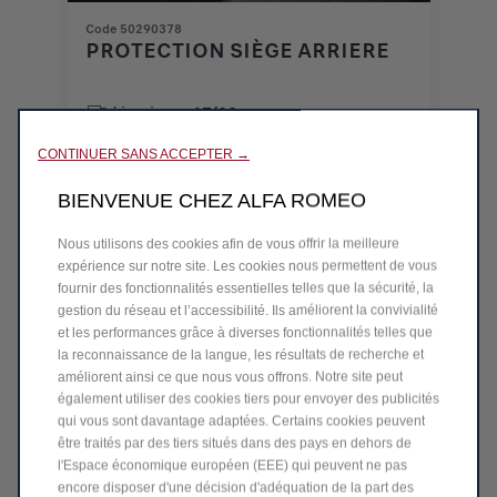
Code 50290378
PROTECTION SIÈGE ARRIERE
Livraison :
17/08
CONTINUER SANS ACCEPTER →
61,68
€
-
+
BIENVENUE CHEZ ALFA ROMEO
Price
Quantity
is
updated
Nous utilisons des cookies afin de vous offrir la meilleure
Ajouter au panier
61,68
to:
expérience sur notre site. Les cookies nous permettent de vous
fournir des fonctionnalités essentielles telles que la sécurité, la
€
1
gestion du réseau et l’accessibilité. Ils améliorent la convivialité
et les performances grâce à diverses fonctionnalités telles que
la reconnaissance de la langue, les résultats de recherche et
améliorent ainsi ce que nous vous offrons. Notre site peut
également utiliser des cookies tiers pour envoyer des publicités
qui vous sont davantage adaptées. Certains cookies peuvent
être traités par des tiers situés dans des pays en dehors de
l'Espace économique européen (EEE) qui peuvent ne pas
encore disposer d'une décision d'adéquation de la part des