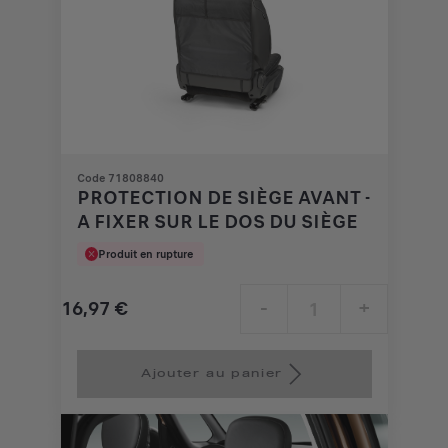
Code 71808840
PROTECTION DE SIÈGE AVANT -
A FIXER SUR LE DOS DU SIÈGE
Produit en rupture
16,97
€
-
+
Price
Quantity
is
updated
Ajouter au panier
16,97
to:
€
1