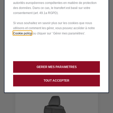
autorités européennes compétentes en matière de protection
des données. Dans ce cas, le transfert est basé sur votre
consentement (art. 49.1a RGPD).
Si vous souhaitez en savoir plus sur les cookies que nous
Code 51930794
utilisons et comment les gérer, vous pouvez accéder à notre
HOUSSE DE PROTECTION DES
Cookie policy
ou cliquer sur ' Gérer mes paramètres'.
SIÈGES ARRIÈRES
Produit en rupture
94,84
€
-
+
GERER MES PARAMETRES
Price
Quantity
is
updated
Ajouter au panier
94,84
to:
TOUT ACCEPTER
€
1