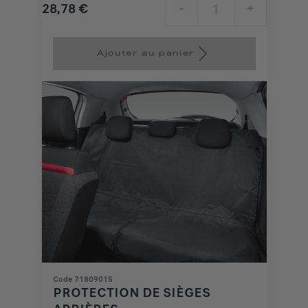
28,78
€
-
+
Price
Quantity
is
updated
Ajouter au panier
28,78
to:
€
1
Code 71809015
PROTECTION DE SIÈGES