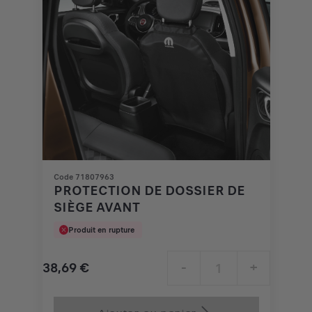
Code 71807963
PROTECTION DE DOSSIER DE
SIÈGE AVANT
Produit en rupture
38,69
€
-
+
Price
Quantity
is
updated