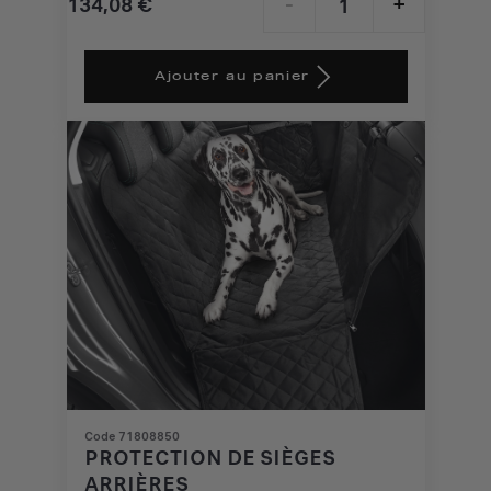
134,08
€
-
+
Price
Quantity
is
updated
Ajouter au panier
134,08
to:
€
1
Code 71808850
PROTECTION DE SIÈGES
ARRIÈRES