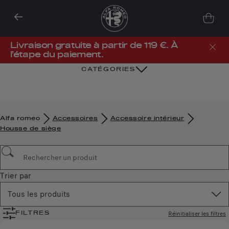
Livraison gratuite à partir de 119 €. À
l’étape du paiement.
CATÉGORIES
Alfa romeo
Accessoires
Accessoire intérieur
Housse de siège
Trier par
Tous les produits
Réinitialiser les filtres
FILTRES