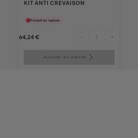
KIT ANTI CREVAISON
Produit en rupture
64,24
€
-
+
Price
Quantity
is
updated
Ajouter au panier
64,24
to:
€
1