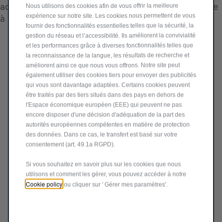
adaptés à votre véhicule et conçus pour répondre
Nous utilisons des cookies afin de vous offrir la meilleure
à tous vos besoins
expérience sur notre site. Les cookies nous permettent de vous
fournir des fonctionnalités essentielles telles que la sécurité, la
gestion du réseau et l’accessibilité. Ils améliorent la convivialité
et les performances grâce à diverses fonctionnalités telles que
la reconnaissance de la langue, les résultats de recherche et
améliorent ainsi ce que nous vous offrons. Notre site peut
également utiliser des cookies tiers pour envoyer des publicités
qui vous sont davantage adaptées. Certains cookies peuvent
être traités par des tiers situés dans des pays en dehors de
l'Espace économique européen (EEE) qui peuvent ne pas
encore disposer d'une décision d'adéquation de la part des
autorités européennes compétentes en matière de protection
des données. Dans ce cas, le transfert est basé sur votre
consentement (art. 49.1a RGPD).
Si vous souhaitez en savoir plus sur les cookies que nous
utilisons et comment les gérer, vous pouvez accéder à notre
Code 71809336
Cookie policy
ou cliquer sur ' Gérer mes paramètres'.
KIT OUTILLAGE
Produit en rupture