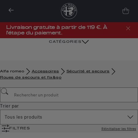
Livraison gratuite à partir de 119 €. À
l’étape du paiement.
CATÉGORIES
Alfa romeo
Accessoires
Sécurité et secours
Roues de secours et fix&go
Trier par
Tous les produits
Réinitialiser les filtres
FILTRES