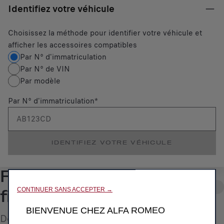
Identifiez votre véhicule
Choisissez la méthode pour identifier votre véhicule et
afficher les accessoires compatibles
Par N° d'immatriculation
Par N° de VIN
Par modèle
Par N° d'immatriculation
*
IDENTIFIEZ VOTRE VÉHICULE
Roues de secours et
2
CONTINUER SANS ACCEPTER →
fix&go
BIENVENUE CHEZ ALFA ROMEO
Découvrez une sélection d'accessoires d'origine