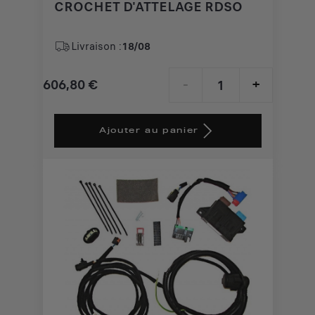
CROCHET D'ATTELAGE RDSO
Livraison :
18/08
606,80
€
-
+
Price
Quantity
is
updated
Ajouter au panier
606,80
to:
€
1