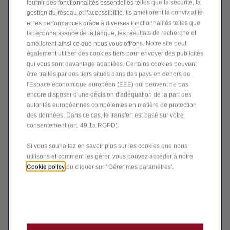
fournir des fonctionnalités essentielles telles que la sécurité, la
€
1
gestion du réseau et l’accessibilité. Ils améliorent la convivialité
et les performances grâce à diverses fonctionnalités telles que
la reconnaissance de la langue, les résultats de recherche et
améliorent ainsi ce que nous vous offrons. Notre site peut
également utiliser des cookies tiers pour envoyer des publicités
qui vous sont davantage adaptées. Certains cookies peuvent
être traités par des tiers situés dans des pays en dehors de
l'Espace économique européen (EEE) qui peuvent ne pas
encore disposer d'une décision d'adéquation de la part des
autorités européennes compétentes en matière de protection
des données. Dans ce cas, le transfert est basé sur votre
consentement (art. 49.1a RGPD).
Si vous souhaitez en savoir plus sur les cookies que nous
Code 50903488
utilisons et comment les gérer, vous pouvez accéder à notre
CÂBLAGE ÉLECTRIQUE DE
Cookie policy
ou cliquer sur ' Gérer mes paramètres'.
CROCHET D'ATTELAGE À 13
PÔLES POUR ALFA ROMEO
Livraison :
18/08
GIULIETTA
300,28
€
-
+