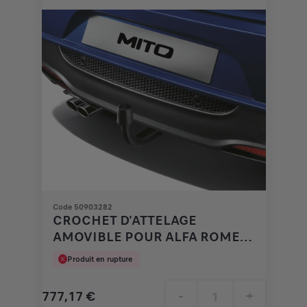
€
1
Code 50903282
CROCHET D'ATTELAGE
AMOVIBLE POUR ALFA ROMEO
MITO
Produit en rupture
777,17
€
-
+