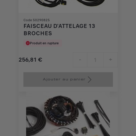
Code 50290825
FAISCEAU D'ATTELAGE 13
BROCHES
Produit en rupture
256,81
€
-
+
Price
Quantity
is
updated
Ajouter au panier
256,81
to:
€
1