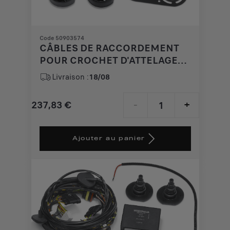
Code 50903574
CÂBLES DE RACCORDEMENT
POUR CROCHET D'ATTELAGE
AVEC PRÉÉQUIPEMENT
Livraison :
18/08
D'USINE (AVEC OPT. 4HB)
237,83
€
-
+
Price
Quantity
is
updated
Ajouter au panier
237,83
to:
€
1