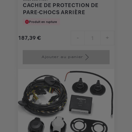
CACHE DE PROTECTION DE
PARE-CHOCS ARRIÈRE
Produit en rupture
187,39
€
-
+
Price
Quantity
is
updated
Ajouter au panier
187,39
to:
€
1