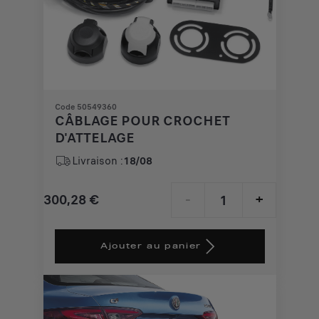
Code 50549360
CÂBLAGE POUR CROCHET
D'ATTELAGE
Livraison :
18/08
300,28
€
-
+
Price
Quantity
is
updated
Ajouter au panier
300,28
to:
€
1