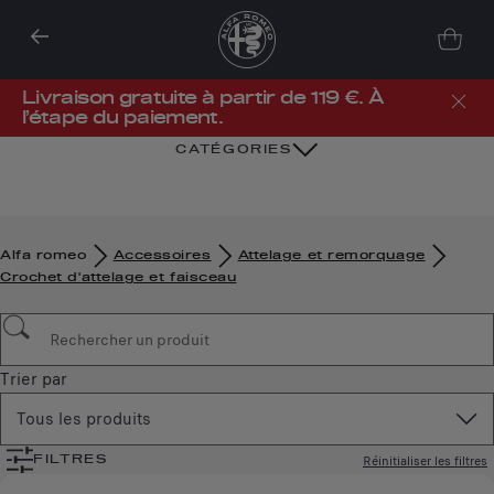
Livraison gratuite à partir de 119 €. À
l’étape du paiement.
CATÉGORIES
Alfa romeo
Accessoires
Attelage et remorquage
Crochet d'attelage et faisceau
Trier par
Tous les produits
Réinitialiser les filtres
FILTRES