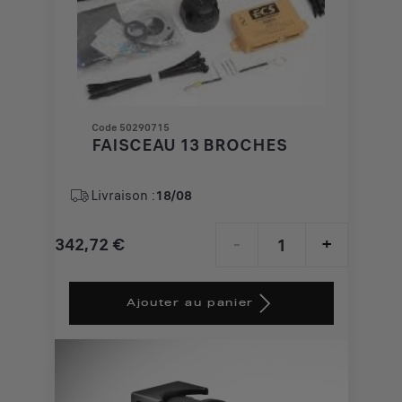
Code 50290715
FAISCEAU 13 BROCHES
Livraison :
18/08
342,72
€
-
+
Price
Quantity
is
updated
Ajouter au panier
342,72
to:
€
1