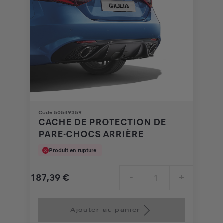
Code 50549359
CACHE DE PROTECTION DE
PARE-CHOCS ARRIÈRE
Produit en rupture
187,39
€
-
+
Price
Quantity
is
updated
Ajouter au panier
187,39
to: