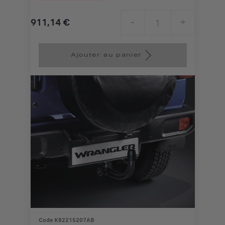
911,14
€
-
+
Price
Quantity
is
updated
Ajouter au panier
911,14
to:
€
1
Code K82215207AB