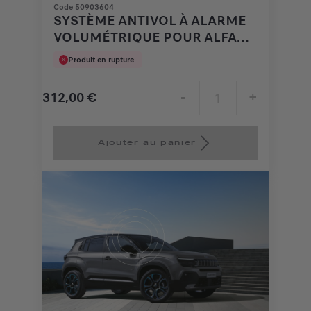
Code 50903604
SYSTÈME ANTIVOL À ALARME
VOLUMÉTRIQUE POUR ALFA
ROMEO
Produit en rupture
312,00
€
-
+
Price
Quantity
is
updated
Ajouter au panier
312,00
to:
€
1