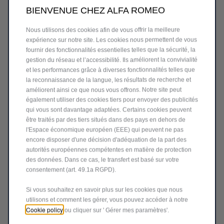
BIENVENUE CHEZ ALFA ROMEO
Price
Quantity
is
updated
Ajouter au panier
Nous utilisons des cookies afin de vous offrir la meilleure
447,48
to:
expérience sur notre site. Les cookies nous permettent de vous
€
1
fournir des fonctionnalités essentielles telles que la sécurité, la
gestion du réseau et l’accessibilité. Ils améliorent la convivialité
et les performances grâce à diverses fonctionnalités telles que
la reconnaissance de la langue, les résultats de recherche et
améliorent ainsi ce que nous vous offrons. Notre site peut
également utiliser des cookies tiers pour envoyer des publicités
qui vous sont davantage adaptées. Certains cookies peuvent
être traités par des tiers situés dans des pays en dehors de
l'Espace économique européen (EEE) qui peuvent ne pas
encore disposer d'une décision d'adéquation de la part des
autorités européennes compétentes en matière de protection
des données. Dans ce cas, le transfert est basé sur votre
consentement (art. 49.1a RGPD).
Si vous souhaitez en savoir plus sur les cookies que nous
Code 50901884
SYSTÈME ANTIVOL À ALARME
utilisons et comment les gérer, vous pouvez accéder à notre
Cookie policy
VOLUMÉTRIQUE AVEC OPT 388
ou cliquer sur ' Gérer mes paramètres'.