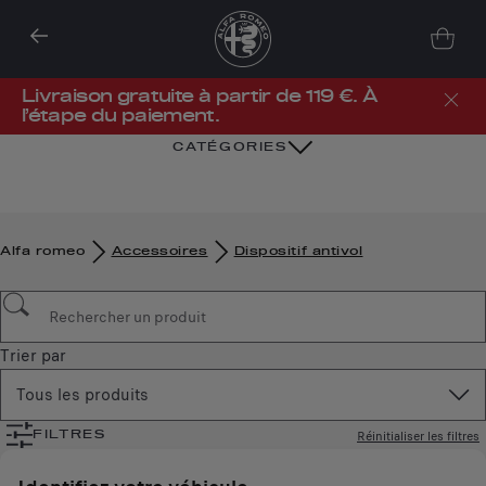
Livraison gratuite à partir de 119 €. À
l’étape du paiement.
CATÉGORIES
Alfa romeo
Accessoires
Dispositif antivol
Trier par
Tous les produits
Réinitialiser les filtres
FILTRES