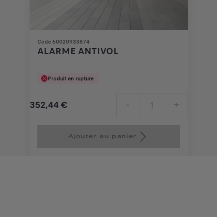
Code 60020933874
ALARME ANTIVOL
Produit en rupture
352,44
€
-
+
Price
Quantity
is
updated
Ajouter au panier
352,44
to:
€
1