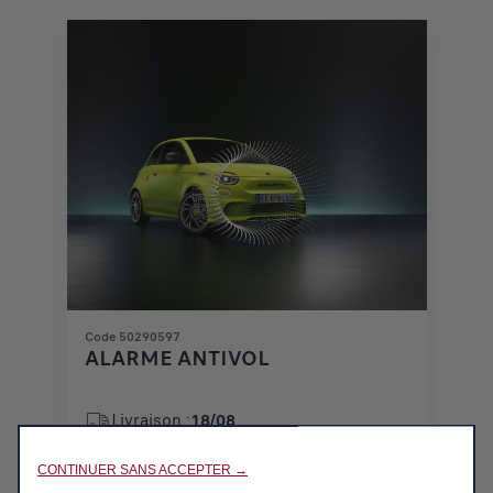
Code 50290597
ALARME ANTIVOL
Livraison :
18/08
CONTINUER SANS ACCEPTER →
447,48
€
-
+