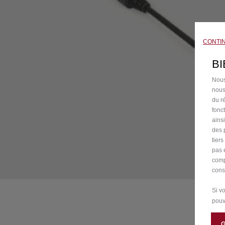
CONTI
B
Nous
nous
du ré
fonc
ains
des 
tier
pas 
comp
cons
Si v
pouv