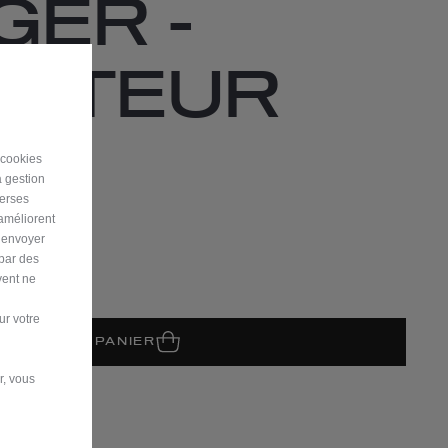
ER -
TATEUR
/3
 cookies
a gestion
verses
 améliorent
nité
r envoyer
 par des
vent ne
its en stock !
ur votre
JOUTER AU PANIER
r, vous