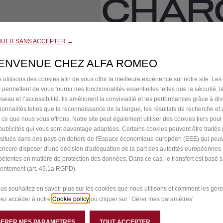
CHARG
ADAP
NUER SANS ACCEPTER →
IENVENUE CHEZ ALFA ROMEO
CEE 16
 utilisons des cookies afin de vous offrir la meilleure expérience sur notre site. Les
 permettent de vous fournir des fonctionnalités essentielles telles que la sécurité, l
seau et l’accessibilité. Ils améliorent la convivialité et les performances grâce à di
tionnalités telles que la reconnaissance de la langue, les résultats de recherche et
90,00 €
TT/par u
i ce que nous vous offrons. Notre site peut également utiliser des cookies tiers pou
publicités qui vous sont davantage adaptées. Certains cookies peuvent être traités
P
s situés dans des pays en dehors de l'Espace économique européen (EEE) qui peu
r
-
+
Derniers produ
encore disposer d'une décision d'adéquation de la part des autorités européennes
i
étentes en matière de protection des données. Dans ce cas, le transfert est basé s
Q
c
entement (art. 49.1a RGPD).
A
u
e
a
ous souhaitez en savoir plus sur les cookies que nous utilisons et comment les gére
i
Livraison :
18/08
Cookie policy
ez accéder à notre
ou cliquer sur ' Gérer mes paramètres'.
n
s
Paiement en plusieurs fois
t
9
GERER MES PARAMETRES
TOUT ACCEPTER