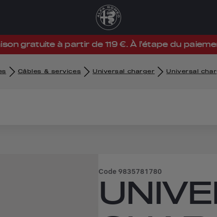
ison gratuite à partir de 119 €. À l’étape du paieme
es
Câbles & services
Universal charger
Universal char
Code
9835781780
UNIV