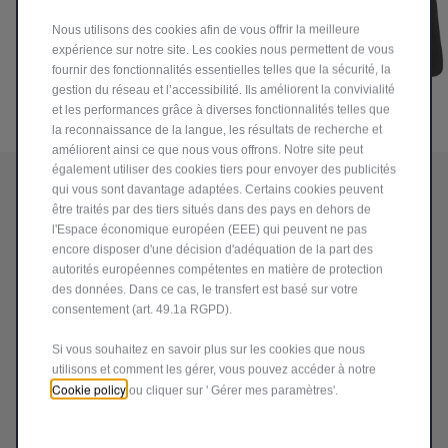
Nous utilisons des cookies afin de vous offrir la meilleure
expérience sur notre site. Les cookies nous permettent de vous
fournir des fonctionnalités essentielles telles que la sécurité, la
gestion du réseau et l’accessibilité. Ils améliorent la convivialité
et les performances grâce à diverses fonctionnalités telles que
Code
71807975
la reconnaissance de la langue, les résultats de recherche et
améliorent ainsi ce que nous vous offrons. Notre site peut
TAPIS DE SOL EN
également utiliser des cookies tiers pour envoyer des publicités
qui vous sont davantage adaptées. Certains cookies peuvent
MOQUETTE POUR
être traités par des tiers situés dans des pays en dehors de
l'Espace économique européen (EEE) qui peuvent ne pas
ALFA ROMEO MITO
encore disposer d'une décision d'adéquation de la part des
autorités européennes compétentes en matière de protection
61,26 €
des données. Dans ce cas, le transfert est basé sur votre
TT/par unité
consentement (art. 49.1a RGPD).
P
r
-
+
Si vous souhaitez en savoir plus sur les cookies que nous
i
utilisons et comment les gérer, vous pouvez accéder à notre
Q
c
Cookie policy
ou cliquer sur ' Gérer mes paramètres'.
AJOUTER AU PANIER
u
e
a
i
Livraison :
17/08