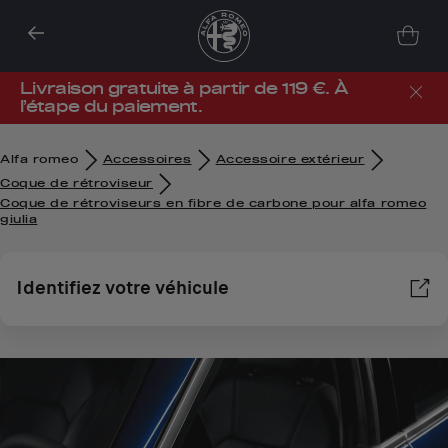
Livraison gratuite à partir de 119 €. À
l’étape du paiement.
Alfa romeo
Accessoires
Accessoire extérieur
Coque de rétroviseur
Coque de rétroviseurs en fibre de carbone pour alfa romeo
giulia
Identifiez votre véhicule