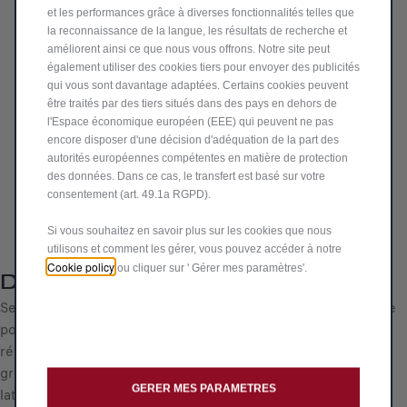
et les performances grâce à diverses fonctionnalités telles que
GIULIA
la reconnaissance de la langue, les résultats de recherche et
améliorent ainsi ce que nous vous offrons. Notre site peut
1.083,62 €
également utiliser des cookies tiers pour envoyer des publicités
TT/par unité
qui vous sont davantage adaptées. Certains cookies peuvent
P
être traités par des tiers situés dans des pays en dehors de
r
-
+
l'Espace économique européen (EEE) qui peuvent ne pas
i
encore disposer d'une décision d'adéquation de la part des
Q
c
autorités européennes compétentes en matière de protection
AJOUTER AU PANIER
u
e
des données. Dans ce cas, le transfert est basé sur votre
a
consentement (art. 49.1a RGPD).
i
Livraison :
18/08
n
s
Si vous souhaitez en savoir plus sur les cookies que nous
Paiement en plusieurs fois
t
1
utilisons et comment les gérer, vous pouvez accéder à notre
i
.
Cookie policy
ou cliquer sur ' Gérer mes paramètres'.
t
Description
0
y
Set composé de 2 pièces (une pour le rétroviseur droit et une
8
u
pour le rétroviseur gauche) pour remplacer les coques de
3
p
rétroviseur d'origine. Matériau : fibre de carbone. Couleur :
,
d
gris foncé. Faciles à monter, les coques de rétroviseurs
6
a
GERER MES PARAMETRES
latéraux s'enlèvent facilement et sans outil. Même un petit
2