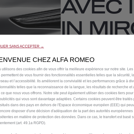
AVEC 
IN MI
OPAQ
NUER SANS ACCEPTER →
IENVENUE CHEZ ALFA ROMEO
VERS
 utilisons des cookies afin de vous offrir la meilleure expérience sur notre site. Les
 permettent de vous fournir des fonctionnalités essentielles telles que la sécurité, l
seau et l’accessibilité. Ils améliorent la convivialité et les performances grâce à di
QUAD
tionnalités telles que la reconnaissance de la langue, les résultats de recherche et
i ce que nous vous offrons. Notre site peut également utiliser des cookies tiers pou
publicités qui vous sont davantage adaptées. Certains cookies peuvent être traités
s situés dans des pays en dehors de l'Espace économique européen (EEE) qui peu
224,60 €
encore disposer d'une décision d'adéquation de la part des autorités européennes
TT/par
étentes en matière de protection des données. Dans ce cas, le transfert est basé s
P
entement (art. 49.1a RGPD).
r
-
+
Derniers produ