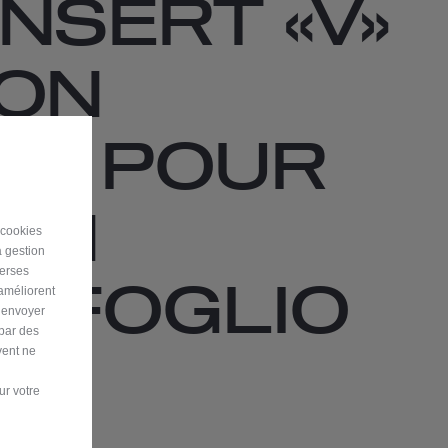
INSERT «V»
RON
UE POUR
ION
 cookies
a gestion
verses
RIFOGLIO
 améliorent
r envoyer
 par des
vent ne
 unité
ur votre
its en stock !