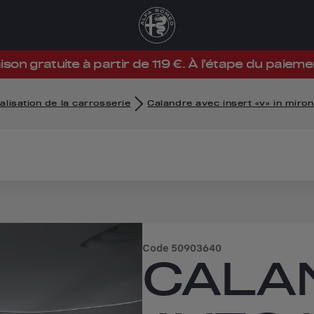
ison gratuite à partir de 119 €. À l’étape du paieme
lisation de la carrosserie
Calandre avec insert «v» in miro
Code
50903640
CALA