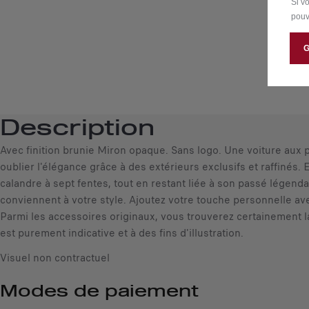
Si v
pouv
Description
Avec finition brunie Miron opaque. Sans logo. Une voiture aux 
oublier l'élégance grâce à des extérieurs exclusifs et raffinés. 
calandre à sept fentes, tout en restant liée à son passé légenda
conviennent à votre style. Ajoutez votre touche personnelle ave
Parmi les accessoires originaux, vous trouverez certainement la
est purement indicative et à des fins d'illustration.
Visuel non contractuel
Modes de paiement