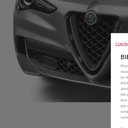
CONTI
B
Nous
nous
du ré
fonc
ains
des 
tier
pas 
comp
cons