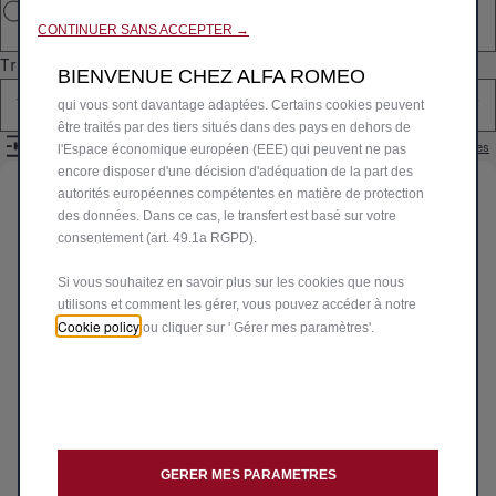
et les performances grâce à diverses fonctionnalités telles que
CONTINUER SANS ACCEPTER →
la reconnaissance de la langue, les résultats de recherche et
améliorent ainsi ce que nous vous offrons. Notre site peut
Trier par
BIENVENUE CHEZ ALFA ROMEO
également utiliser des cookies tiers pour envoyer des publicités
Tous les produits
qui vous sont davantage adaptées. Certains cookies peuvent
être traités par des tiers situés dans des pays en dehors de
Réinitialiser les filtres
FILTRES
l'Espace économique européen (EEE) qui peuvent ne pas
encore disposer d'une décision d'adéquation de la part des
Identifiez votre véhicule
autorités européennes compétentes en matière de protection
des données. Dans ce cas, le transfert est basé sur votre
consentement (art. 49.1a RGPD).
Choisissez la méthode pour identifier votre véhicule et
afficher les accessoires compatibles
Si vous souhaitez en savoir plus sur les cookies que nous
Par N° d'immatriculation
utilisons et comment les gérer, vous pouvez accéder à notre
Cookie policy
ou cliquer sur ' Gérer mes paramètres'.
Par N° de VIN
Par modèle
Par N° d'immatriculation
*
GERER MES PARAMETRES