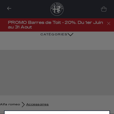
PROMO Barres de Toit - 20%. Du 1er Juin
au 31 Aout
CATÉGORIES
Nous utilisons des cookies afin de vous offrir la meilleure
expérience sur notre site. Les cookies nous permettent de vous
Alfa romeo
Accessoires
fournir des fonctionnalités essentielles telles que la sécurité, la
gestion du réseau et l’accessibilité. Ils améliorent la convivialité