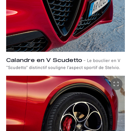
Calandre en V Scudetto
–
Le bouclier en V
"Scudetto" distinctif souligne l'aspect sportif de Stelvio.