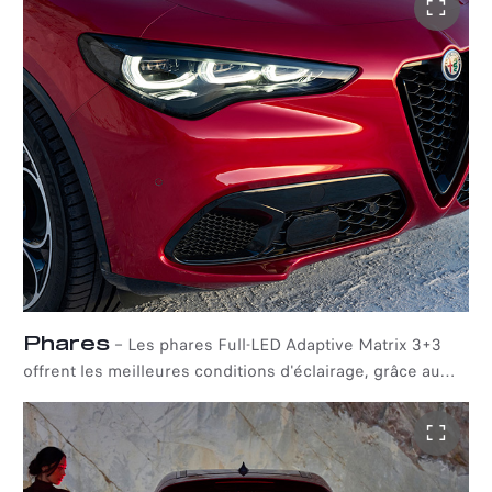
sportif de la marque.
Phares
–
Les phares Full-LED Adaptive Matrix 3+3
offrent les meilleures conditions d'éclairage, grâce au
Adaptive Front Lighting System et à la technologie des
feux de route segmentés sans éblouissement. Le
premier ajuste en permanence les feux de croisement en
fonction de la vitesse et des conditions de conduite,