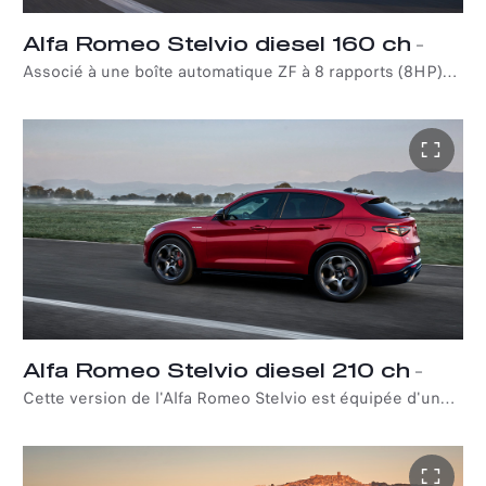
Alfa Romeo Stelvio diesel 160 ch
–
Associé à une boîte automatique ZF à 8 rapports (8HP)
avec convertisseur de couple, l'Alfa Romeo Stelvio est
équipé d'un moteur turbo diesel 4 cylindres de 2,2 litres,
développant 160 ch et 450 Nm. Agile et réactif, le
véhicule passe de 0 à 100 km/h en seulement 8,8
secondes, avec une vitesse de pointe de 198 km/h. Ce
moteur est disponible dans les finitions Sprint et Veloce.
Alfa Romeo Stelvio diesel 210 ch
–
Cette version de l'Alfa Romeo Stelvio est équipée d'un
moteur diesel 4 cylindres de 2,2 litres développant 210
ch, associé à une boîte automatiqueZF à 8 rapports et
produisant un couple maximal de 470 Nm. Le véhicule