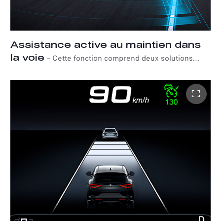
Assistance active au maintien dans
la voie
–
Cette fonction comprend deux solutions
particulièrement pratiques : L'assistance au maintien de
la voie et l'assistance active aux angles morts. Alors que
le premier intervient automatiquement lorsque la voiture
change de voie en corrigeant sa trajectoire et en la
réalignant, le second fournit une direction corrective et
une alerte visible sur le rétroviseur extérieur
correspondant pour aider le conducteur à éviter les
collisions avec les véhicules circulant dans les voies
adjacentes.