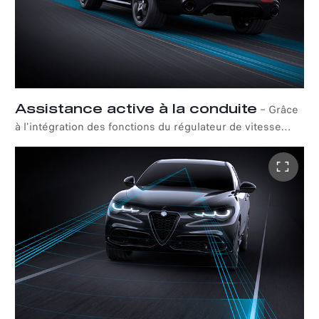
Assistance active à la conduite
–
Grâce
à l'intégration des fonctions du régulateur de vitesse
actif, l'assistance à la conduite aide le conducteur à
maintenir la distance appropriée avec le véhicule qui le
précède, tout en l'aidant à rester dans sa voie, que ce
soit en ville ou sur l'autoroute.