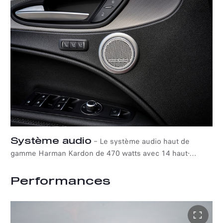
Système audio
–
Le système audio haut de
gamme Harman Kardon de 470 watts avec 14 haut-
parleurs vous enveloppe d'un son puissant. Disponible
en option.
Performances