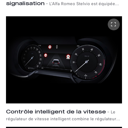
signalisation
–
L'Alfa Romeo Stelvio est équipée
d'un système de reconnaissance des panneaux de
signalisation à la pointe de la technologie et d'un
régulateur de vitesse intelligent qui avertit le conducteur
de tout changement de la limitation de vitesse légale. Si
le régulateur est activé, la vitesse est automatiquement
ajustée.
Contrôle intelligent de la vitesse
–
Le
régulateur de vitesse intelligent combine le régulateur
de vitesse actif et la reconnaissance des panneaux de