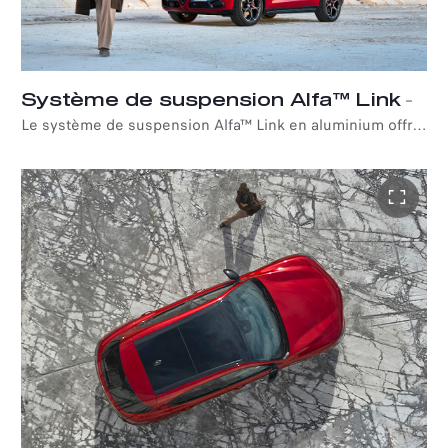
Système de suspension Alfa™ Link
–
Le système de suspension Alfa™ Link en aluminium offre
un excellent comportement de conduite dynamique et
une maniabilité unique. La suspension avant est dotée
d'un système à double triangulation avec un axe de
direction semi-virtuel qui permet de maintenir les roues
perpendiculaires à la route, même lors de virages
intenses. La suspension arrière, un système Multilink à
quatre bras et demi, offre une grande adhérence latérale
et un grand confort sur les surfaces irrégulières. L'Alfa™
Active Suspension* ajuste dynamiquement la réponse du
véhicule en fonction du mode choisi avec le sélecteur de
mode de conduite Alfa™ DNA : un réglage d'absorption
des chocs plus doux pour une conduite confortable, ou
un réglage rigide pour une conduite précise et sportive.