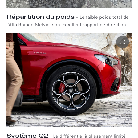
*Disponible uniquement sur la finition Tributo Italiano.
Répartition du poids
–
Le faible poids total de
l'Alfa Romeo Stelvio, son excellent rapport de direction et
l'équilibre parfait du poids sur ses essieux sont le
résultat de choix de conception spécifiques et de
l'utilisation de matériaux de pointe tels que la plate-forme
ultra-légère ou l'arbre de transmission en fibre de
carbone. Le premier SUV Alfa Romeo a été créé pour
répondre aux attentes des conducteurs les plus
exigeants et les plus passionnés.
Système Q2
–
Le différentiel à glissement limité