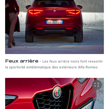
tandis que le second détecte automatiquement les deux
sens de circulation pour éviter d'éblouir les autres
conducteurs.
Feux arrière
–
Les feux arrière noirs font ressortir
la sportivité emblématique des extérieurs Alfa Romeo.