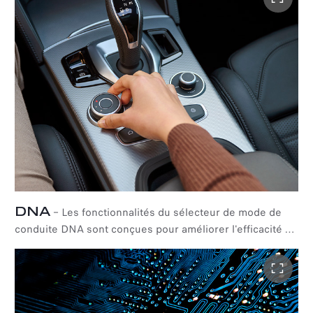
avantages de la transmission intégrale avec la réactivité
et le plaisir de conduite d'une propulsion.
DNA
–
Les fonctionnalités du sélecteur de mode de
conduite DNA sont conçues pour améliorer l'efficacité et
les performances de l'Alfa Romeo Stelvio.
DYNAMIC :
adapté à la conduite sportive, ce mode ajuste le moteur
et la boîte de vitesses à la cartographie sportive, en
augmentant la traction dans les virages et en augmentant
la sensibilité à la pédale d'accélérateur pendant