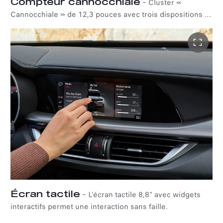
Compteur cannocchiale
–
Cluster «
Cannocchiale » de 12,3 pouces avec trois dispositions :
Evolved, Relax et Heritage. La disposition Evolved est
moderne et essentielle, la disposition Relax est axée sur
le confort et la disposition Heritage s'inspire des
modèles emblématiques de la marque.
Écran tactile
–
L'écran tactile 8,8" avec widgets
interactifs permet une interaction sans faille.