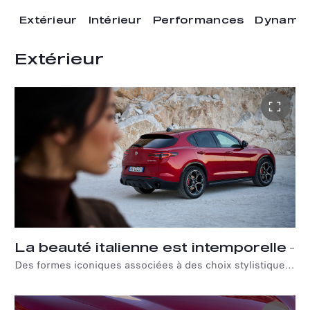
Extérieur
Intérieur
Performances
Dynamiq
Extérieur
La beauté italienne est intemporelle
–
Des formes iconiques associées à des choix stylistiques
modernes pour réinterpréter l'essence du design italien.
Chaque détail de l'Alfa Romeo Stelvio incarne l'ADN