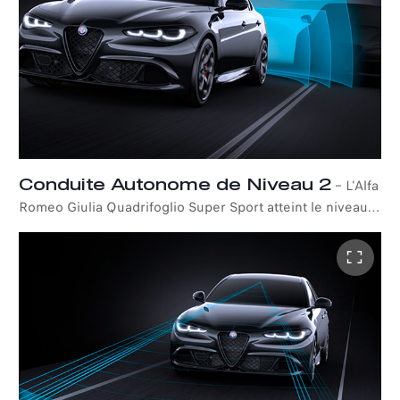
chacun conçu pour améliorer votre voyage de manière
distincte.
Conduite Autonome de Niveau 2
–
L'Alfa
Romeo Giulia Quadrifoglio Super Sport atteint le niveau 2
de conduite autonome grâce à une large gamme de
systèmes technologiques qui aident le conducteur à
rester dans la bonne voie et à réduire le risque de
collision.