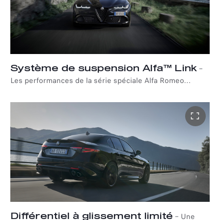
Système de suspension Alfa™ Link
–
Les performances de la série spéciale Alfa Romeo
Quadrifoglio Super sont sublimées par l'Alfa™ Link
Suspension System et la technologie d'amortissement
adaptatif. Deux solutions qui améliorent la direction,
l'accélération latérale et le confort à bord.
Différentiel à glissement limité
–
Une