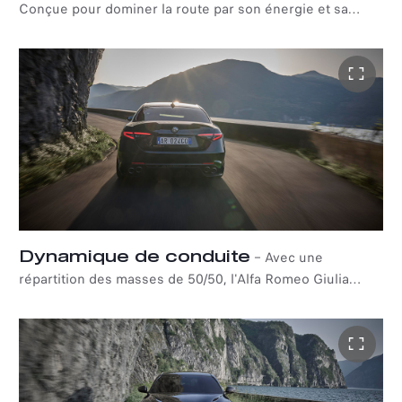
Conçue pour dominer la route par son énergie et sa
musculature, l'Alfa Romeo Giulia Quadrifoglio Super
Sport est équipée d'un moteur à essence V6 de 2,9 litres
associé à une boîte de vitesses automatique ZF à 8
rapports. Capable de délivrer une puissance totale de
520 ch, cette berline sportive impressionnante vous
laissera sans voix.
Dynamique de conduite
–
Avec une
répartition des masses de 50/50, l'Alfa Romeo Giulia
Quadrifoglio Super Sport promet une dynamique de
conduite exceptionnelle combinée à une maniabilité et
une adhérence excellentes. En bref : une expérience de
conduite sans pareille.