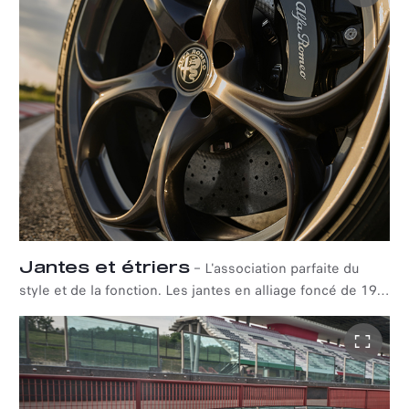
symphonie d'émotions viscérales.
Jantes et étriers
–
L'association parfaite du
style et de la fonction. Les jantes en alliage foncé de 19
avec étriers de frein peints en noir contribuent aux
performances et au freinage exceptionnels de l'Alfa
Romeo Giulia Quadrifoglio Super Sport, en apportant une
touche de sportivité et de raffinement technique.