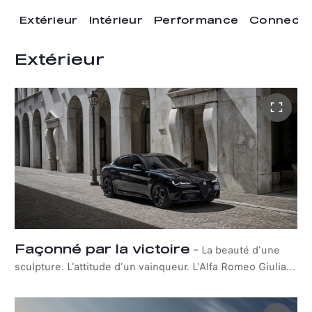
Extérieur
Intérieur
Performance
Connectiv
Extérieur
Façonné par la victoire
–
La beauté d'une
sculpture. L'attitude d'un vainqueur. L'Alfa Romeo Giulia
Quadrifoglio Super Sport incarne la quintessence de la
sportivité - une expression claire de l'ADN audacieux de