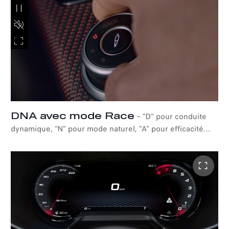
Quadrifoglio Super Sport souligne l'aspect unique et
exclusif de cette édition limitée.
DNA avec mode Race
–
"D" pour conduite
dynamique, "N" pour mode naturel, "A" pour efficacité
avancée. De l'adrénaline à la recherche de confort,
l'emblématique sélecteur de mode de conduite DNA de
l'Alfa Romeo Giulia Quadrifoglio Super Sport répond aux
besoins de chaque conducteur. En outre, grâce au mode
Race, vous découvrirez des performances encore plus
palpitantes et des sensations exaltantes.