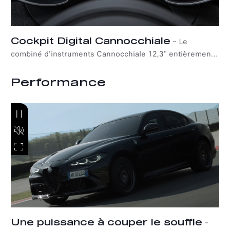
Cockpit Digital Cannocchiale
–
Le
combiné d'instruments Cannocchiale 12,3" entièrement
numérique et personnalisable de l'Alfa Romeo Giulia
Quadrifoglio Super Sport offre quatre configurations
Performance
différentes : Evolved, Relax, Heritage et Race.
Une puissance à couper le souffle
–