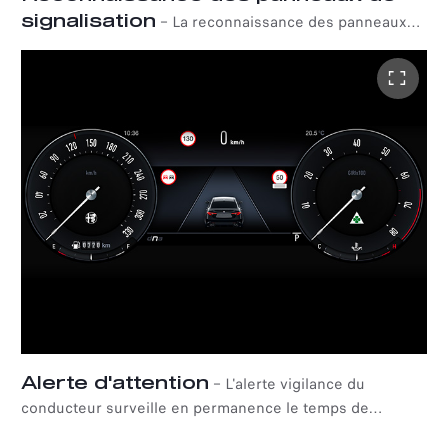
signalisation
–
La reconnaissance des panneaux
de signalisation détecte les panneaux de signalisation
les plus courants et les indique au conducteur en temps
réel, notamment les limitations de vitesse, les panneaux
d'interdiction de dépasser et bien d'autres.
Alerte d'attention
–
L'alerte vigilance du
conducteur surveille en permanence le temps de
parcours de la voiture et avertit le conducteur par un