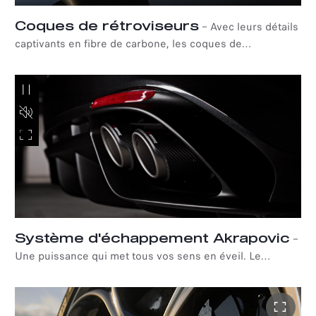
Coques de rétroviseurs
–
Avec leurs détails
captivants en fibre de carbone, les coques de
rétroviseurs de l'Alfa Romeo Giulia Quadrifoglio Super
Sport sont synonymes de légèreté et de sportivité.
Système d'échappement Akrapovic
–
Une puissance qui met tous vos sens en éveil. Le
système d'échappement haut de gamme Akrapovic à
quatre sorties transforme l'énergie illimitée de la série
spéciale Alfa Romeo Quadrifoglio Super Sport en une