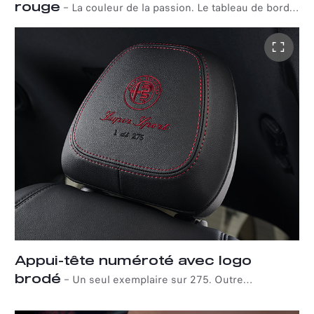
rouge
–
La couleur de la passion. Le tableau de bord,
la console centrale et les panneaux de porte de la série
spéciale Quadrifoglio Super Sport présentent un design
exclusif en fibre de carbone texturée en 3D soulignés de
détails rouges.
Appui-tête numéroté avec logo
brodé
–
Un seul exemplaire sur 275. Outre
l'indémodable logo Alfa Romeo, une numérotation
brodée sur l'appui-tête avant de chaque Giulia