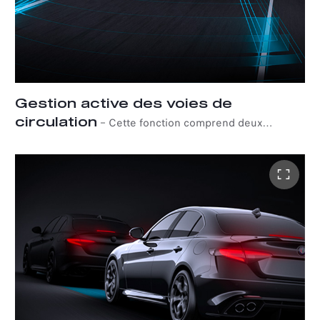
Gestion active des voies de
circulation
–
Cette fonction comprend deux
solutions particulièrement pratiques : L'assistance au
maintien de la voie et l'assistance active à l'angle mort.
Alors que le premier intervient automatiquement lorsque
la voiture change de voie - en corrigeant sa trajectoire et
en la réalignant - le second fournit une direction
corrective et une alerte visible sur le rétroviseur
extérieur correspondant pour aider le conducteur à
éviter les collisions avec les véhicules circulant sur les
voies adjacentes.