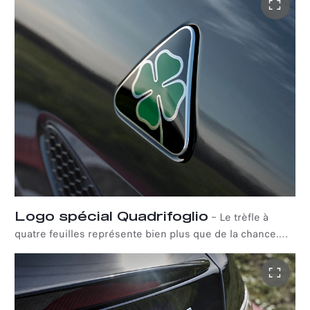
la marque - disponible en trois couleurs : Rouge Etna,
Noir Vulcano et le nouveau Blanc Alfa.
Logo spécial Quadrifoglio
–
Le trèfle à
quatre feuilles représente bien plus que de la chance.
Avec le retour de l'intemporelle Super Sport, le fond du
logo iconique Quadrifoglio devient noir pour la première
fois dans l'histoire de la Marque, devenant ainsi le
symbole ultime d'Alfa Romeo, synonyme de