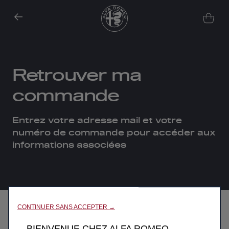
Retrouver ma
commande
Entrez votre adresse mail et votre
numéro de commande pour accéder aux
Nous utilisons des cookies afin de vous offrir la meilleure
informations associées
expérience sur notre site. Les cookies nous permettent de vous
fournir des fonctionnalités essentielles telles que la sécurité, la
gestion du réseau et l’accessibilité. Ils améliorent la convivialité
et les performances grâce à diverses fonctionnalités telles que
la reconnaissance de la langue, les résultats de recherche et
améliorent ainsi ce que nous vous offrons. Notre site peut
Email
CONTINUER SANS ACCEPTER →
également utiliser des cookies tiers pour envoyer des publicités
qui vous sont davantage adaptées. Certains cookies peuvent
BIENVENUE CHEZ ALFA ROMEO