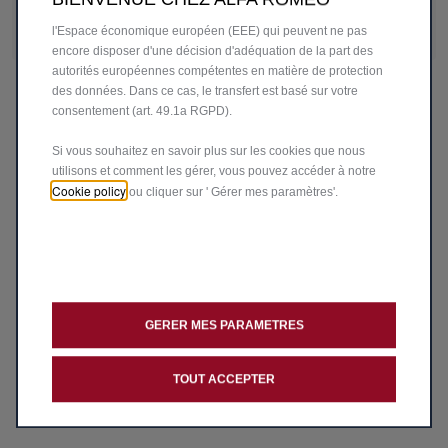
être traités par des tiers situés dans des pays en dehors de
support@store-alfaromeo.fr
l'Espace économique européen (EEE) qui peuvent ne pas
encore disposer d'une décision d'adéquation de la part des
autorités européennes compétentes en matière de protection
des données. Dans ce cas, le transfert est basé sur votre
consentement (art. 49.1a RGPD).
Si vous souhaitez en savoir plus sur les cookies que nous
utilisons et comment les gérer, vous pouvez accéder à notre
Cookie policy
ou cliquer sur ' Gérer mes paramètres'.
GERER MES PARAMETRES
TOUT ACCEPTER