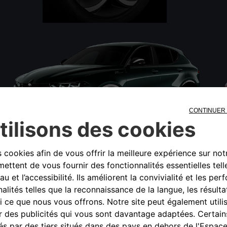
À partir de 295 €/mois
après un premier loyer de 4 950 €*