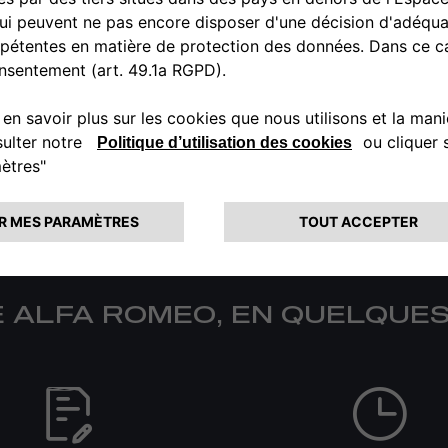
DÉCOUVREZ L’OFFRE
DECOUVREZ LE NOUVEAU TONALE
 ALFA ROMEO, EN QUELQUES