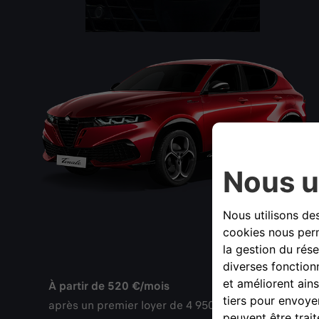
À partir de 520 €/mois
après un premier loyer de 4 950 €*