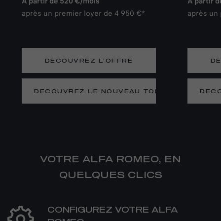
À partir de 520 €/mois
À partir 
après un premier loyer de 4 950 €*
après un 
DÉCOUVREZ L’OFFRE
DÉ
DECOUVREZ LE NOUVEAU TONALE
DECO
VOTRE ALFA ROMEO, EN
QUELQUES CLICS
CONFIGUREZ VOTRE ALFA