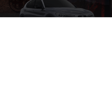
Voitures d'occasion
ALFA ROMEO CERTIFIED
Avec nos véhicules d'occasion certifiés, vous avez
l'assurance de posséder plus qu'un véhicule d'occasion.
Vous aurez la garantie de posséder une véritable Alfa
Romeo.
TROUVEZ VOTRE ALFA ROMEO