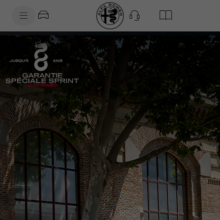
SkiptoContentText
SkiptoNavigationText