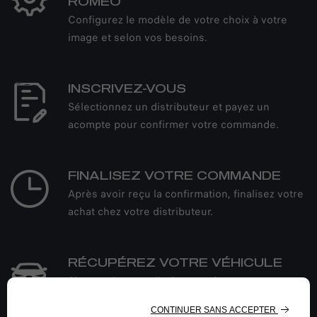
ROMEO
Configurez le modèle de votre choix à votre
image et selon vos besoins.
INSCRIVEZ-VOUS
Sélectionnez un distributeur et payez un
acompte pour confirmer votre commande.
FINALISEZ VOTRE COMMANDE
Après avoir reçu la confirmation, finalisez votre
achat chez votre distributeur.
RÉCUPÉREZ VOTRE VÉHICULE
Si vous changez d'avis, vous êtes
libre d’annuler votre commande sans frais ou
de retourner le véhicule dans les 14 jours